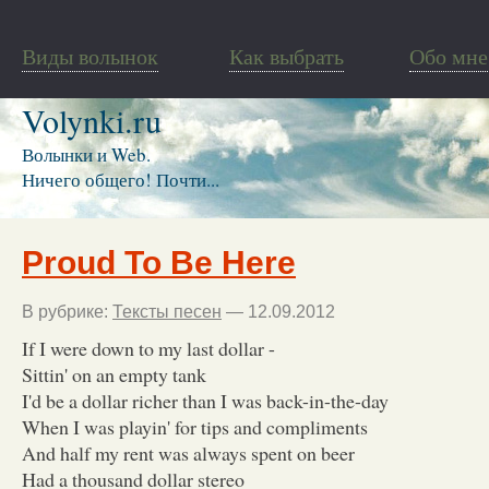
Виды волынок
Как выбрать
Обо мне
Volynki.ru
Волынки и Web.
Ничего общего! Почти...
Proud To Be Here
В рубрике:
Тексты песен
— 12.09.2012
If I were down to my last dollar -
Sittin' on an empty tank
I'd be a dollar richer than I was back-in-the-day
When I was playin' for tips and compliments
And half my rent was always spent on beer
Had a thousand dollar stereo