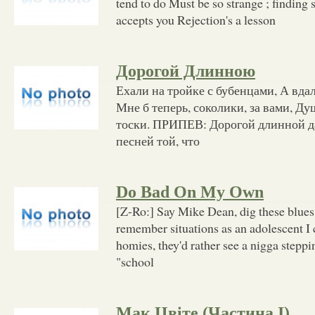
tend to do Must be so strange ; findin
accepts you Rejection's a lesson
Дорогой Длинною
Ехали на тройке с бубенцами, А вда
Мне б теперь, соколики, за вами, Ду
тоски. ПРИПЕВ: Дорогой длинной да
песней той, что
Do Bad On My Own
[Z-Ro:] Say Mike Dean, dig these blues.
remember situations as an adolescent I c
homies, they'd rather see a nigga steppin
"school
Мак Цвіте (Частина I)