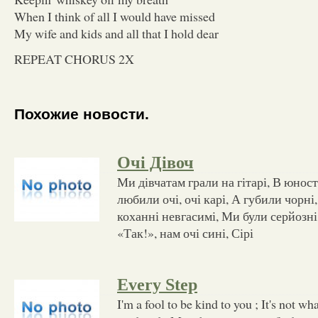
When I think of all I would have missed
My wife and kids and all that I hold dear
REPEAT CHORUS 2X
Похожие новости.
Очі Дівоч
Ми дівчатам грали на гітарі, В юност
любили очі, очі карі, А губили чорні
коханні невгасимі, Ми були серйозні 
«Так!», нам очі сині, Сірі
Every Step
I'm a fool to be kind to you ; It's not wh