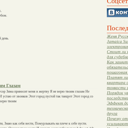
Соцсет
,
ебом.
Послед
Женя Русск
 день.
Jamaica Su
электрони
Стоит ли 
для судебн
Как защити
обязательс
пошаговая
Платят ли 
квартира 
им Глазам
тонкости 
сор Зима приносит меня в жертву Я не верю твоим глазам Не
Порядок ув
И устаю от звонков Этот город пустой так танцует Этот город со
последстви
 верю твоим
Эффект до
техническ
друга
Почему от
и, Знаю как себя вести, Помурлыкать на плече к себе пусти.
усиливают
чта, Оценил твои места И назвать могу тебя только baby cat. Uh,