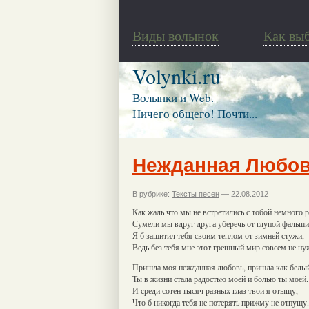
Виды волынок
Как вы
Volynki.ru
Волынки и Web.
Ничего общего! Почти...
Нежданная Любо
В рубрике:
Тексты песен
— 22.08.2012
Как жаль что мы не встретились с тобой немного 
Сумели мы вдруг друга уберечь от глупой фальши
Я б защитил тебя своим теплом от зимней стужи,
Ведь без тебя мне этот грешный мир совсем не ну
Пришла моя нежданная любовь, пришла как белый
Ты в жизни стала радостью моей и болью ты моей.
И среди сотен тысяч разных глаз твои я отыщу,
Что б никогда тебя не потерять прижму не отпущу.