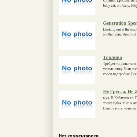
baby cat, oh, baby, bab
Generation Spe
Looking out at the emp
another generation lost
Топливо
Требует топлива тело
утопленнику Если съе
своём надгробии! Все
Не Грусти, Не
муз. Н.Каблуков сл. 
твоих губах Мир в лю
Вместе в эту ночь без
Нет комментариев