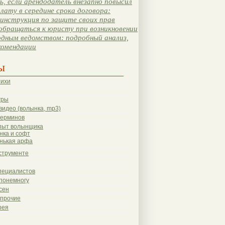
, если арендодатель внезапно повысил
лату в середине срока договора:
инструкция по защите своих прав
обращаться к юристу при возникновении
одным ведомством: подробный анализ,
комендации
ы
тихи
гры
видео (волынка, mp3)
терминов
пыт волынщика
нка и софт
нькая арфа
струменте
пециалистов
понемногу
сен
 прочие
рея