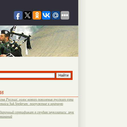
ти
еня Русских: голос нового поколения русского рэпа
amaica Suk Spektrum: погружение в мрачную
дарочный сертификат в студию звукозаписи: звук
оминаний