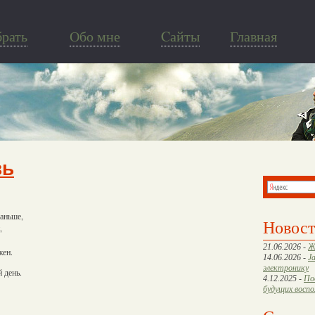
брать
Обо мне
Cайты
Главная
вь
раньше,
Новос
,
21.06.2026 -
Ж
жен.
14.06.2026 -
J
электронику
 день.
4.12.2025 -
По
будущих восп