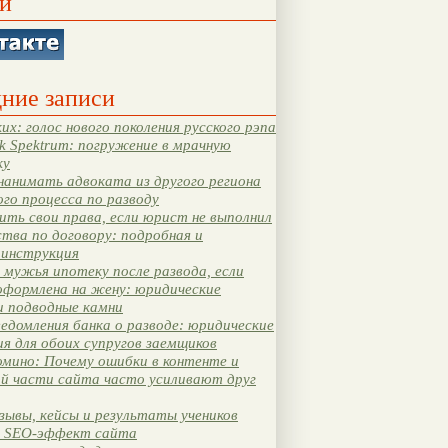
и
ние записи
их: голос нового поколения русского рэпа
k Spektrum: погружение в мрачную
ку
нанимать адвоката из другого региона
ого процесса по разводу
ть свои права, если юрист не выполнил
тва по договору: подробная и
 инструкция
мужья ипотеку после развода, если
оформлена на жену: юридические
и подводные камни
едомления банка о разводе: юридические
я для обоих супругов заемщиков
мино: Почему ошибки в контенте и
ой части сайта часто усиливают друг
зывы, кейсы и результаты учеников
 SEO-эффект сайта