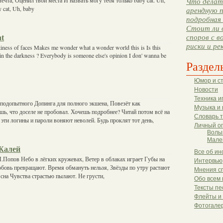
Что делать
y cat, Uh, baby
арендную п
подробная 
Стоит ли 
nt
споров с в
риски и ре
tiness of faces Makes me wonder what a wonder world this is Is this
 in the darkness ? Everybody is someone else's opinion I don' wanna be
Раздел
Юмор и с
Новости
Техника и
 подопытного Допинга для полного экшена, Повезёт как
Музыка и 
шь, что доселе не пробовал. Хочешь подробнее? Читай потом всё на
Словарь 
 эти логины и пароли воняют неволей. Будь проклят тот день,
Личный о
Волы
Мале
 Жалей
Все об ин
П.Попов Небо в лёгких кружевах, Ветер в облаках играет Губы на
Интервью
бовь превращают. Время обмануть нельзя, Звёзды по утру растают
Мнения с
 сна Чувства страстью пылают. Не грусти,
Обо всем 
Тексты пе
Флейты и
Фотогале