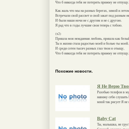
Что б никогда тебя не потерять прижму не отпущу.
Как жаль что мы на разных берегах, зимой и летом
Встречали свой рассвет и свой закат под разным н
И были наши ночи не с другим и не с другою.
Я рад что в годы лучшие свои теперь с тобою.
(х2)
Пришла моя нежданная любовь, пришла как белый
Ты в жизни стала радостью моей и болью ты моей.
И среди сотен тысяч разных глаз твои я отыщу,
Что б никогда тебя не потерять прижму не отпущу.
Похожие новости.
Я Не Верю Тво
Разобью телефон в му
навижу себя слушать 
мной так рисует Я не
Baby Cat
Ты, малышка, не груст
Слушай, крошка, ты ме