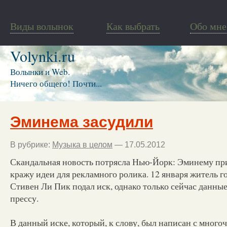
Виды волынок
Как выбрать
Обо мне
Volynki.ru
Волынки и Web.
Ничего общего! Почти...
Эминема засудили
В рубрике:
Музыка в целом
— 17.05.2012
Скандальная новость потрясла Нью-Йорк: Эминему при
кражу идеи для рекламного ролика. 12 января житель 
Стивен Ли Пик подал иск, однако только сейчас данны
прессу.
В данный иске, который, к слову, был написан с мно