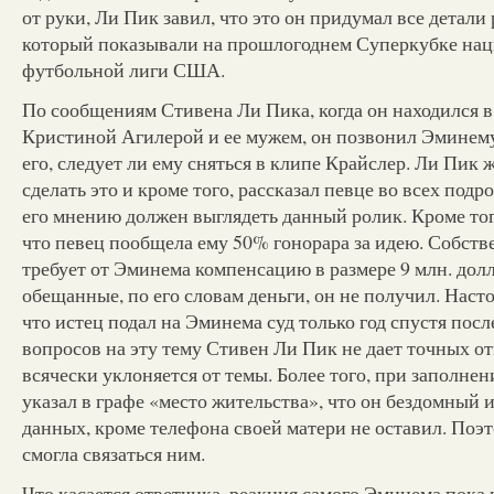
от руки, Ли Пик завил, что это он придумал все детали
который показывали на прошлогоднем Суперкубке на
футбольной лиги США.
По сообщениям Стивена Ли Пика, когда он находился в
Кристиной Агилерой и ее мужем, он позвонил Эминему
его, следует ли ему сняться в клипе Крайслер. Ли Пик 
сделать это и кроме того, рассказал певце во всех подро
его мнению должен выглядеть данный ролик. Кроме тог
что певец пообщела ему 50% гонорара за идею. Собств
требует от Эминема компенсацию в размере 9 млн. долл
обещанные, по его словам деньги, он не получил. Наст
что истец подал на Эминема суд только год спустя посл
вопросов на эту тему Стивен Ли Пик не дает точных о
всячески уклоняется от темы. Более того, при заполнен
указал в графе «место жительства», что он бездомный
данных, кроме телефона своей матери не оставил. Поэт
смогла связаться ним.
Что касается ответчика, реакция самого Эминема пока 