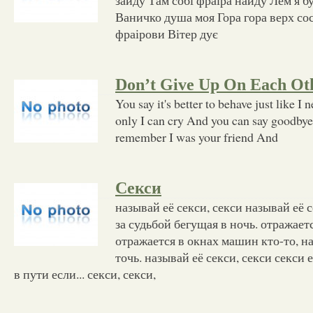
Ваничко душа моя Гора гора верх сос
фраірови Вітер дує
Don’t Give Up On Each Ot
You say it's better to behave just like I
only I can cry And you can say goodbye
remember I was your friend And
Секси
называй её секси, секси называй её 
за судьбой бегущая в ночь. отражает
отражается в окнах машин кто-то, н
точь. называй её секси, секси секси 
в пути если... секси, секси,