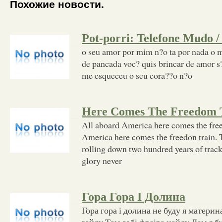
Похожие новости.
Pot-porri: Telefone Mudo /
o seu amor por mim n?o ta por nada o 
de pancada voc? quis brincar de amor s
me esqueceu o seu cora??o n?o
Here Comes The Freedom 
All aboard America here comes the free
America here comes the freedon train. 
rolling down two hundred years of trac
glory never
Гора Гора І Долина
Гора гора і долина не буду я материн
зайду Там собі фраіра найду Лем я б