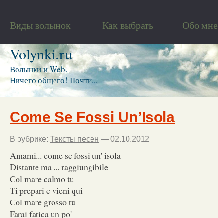
Виды волынок
Как выбрать
Обо мне
Volynki.ru
Волынки и Web.
Ничего общего! Почти...
Come Se Fossi Un’Isola
В рубрике:
Тексты песен
— 02.10.2012
Amami... come se fossi un' isola
Distante ma ... raggiungibile
Col mare calmo tu
Ti prepari e vieni qui
Col mare grosso tu
Farai fatica un po'