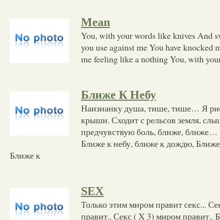
Mean
You, with your words like knives And 
you use against me You have knocked m
me feeling like a nothing You, with your
Ближе К Небу
Наизнанку душа, тише, тише… Я ри
крыши. Сходит с рельсов земля, с
предчувствую боль, ближе, ближе… П
Ближе к небу, ближе к дождю, Ближе 
Ближе к
SEX
Только этим миром правит секс... Се
правит.. Секс ( X 3) миром правит.. 