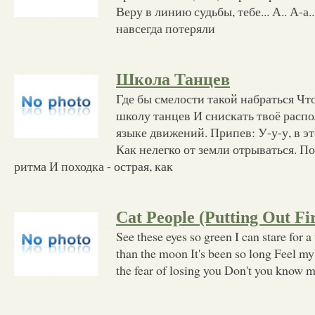
Веру в линию судьбы, тебе... А.. А-а
навсегда потеряли
Школа Танцев
Где бы смелости такой набраться Чт
школу танцев И снискать твоё расп
языке движений. Припев: У-у-у, в э
Как нелегко от земли отрываться. По
ритма И походка - острая, как
Cat People (Putting Out Fi
See these eyes so green I can stare for 
than the moon It's been so long Feel my 
the fear of losing you Don't you know 