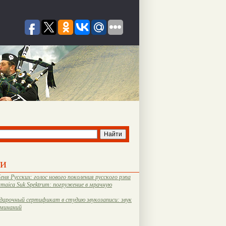
ти
еня Русских: голос нового поколения русского рэпа
amaica Suk Spektrum: погружение в мрачную
дарочный сертификат в студию звукозаписи: звук
оминаний