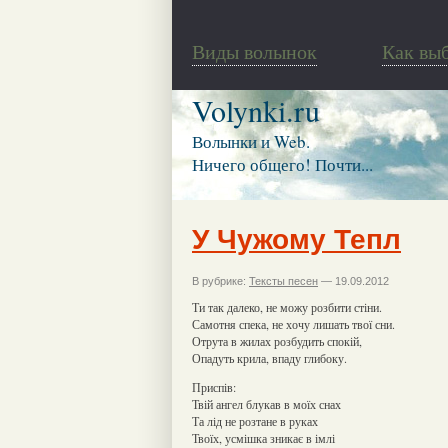
Виды волынок
Как вы
Volynki.ru
Волынки и Web.
Ничего общего! Почти...
У Чужому Тепл
В рубрике:
Тексты песен
— 19.09.2012
Ти так далеко, не можу розбити стіни.
Самотня спека, не хочу лишать твої сни.
Отрута в жилах розбудить спокій,
Опадуть крила, впаду глибоку.
Приспів:
Твій ангел блукав в моїх снах
Та лід не розтане в руках
Твоїх, усмішка зникає в імлі