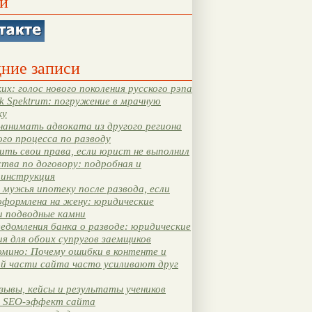
и
ние записи
их: голос нового поколения русского рэпа
k Spektrum: погружение в мрачную
ку
нанимать адвоката из другого региона
ого процесса по разводу
ть свои права, если юрист не выполнил
тва по договору: подробная и
 инструкция
мужья ипотеку после развода, если
оформлена на жену: юридические
и подводные камни
едомления банка о разводе: юридические
я для обоих супругов заемщиков
мино: Почему ошибки в контенте и
ой части сайта часто усиливают друг
зывы, кейсы и результаты учеников
 SEO-эффект сайта