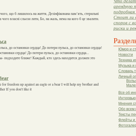
Что делать
арендную п
подробная 
ічого, що б лишилось на життя, Дезінфікована пам’ять, стерильні
Стоит ли 
 чого власні сльози лити, Бо, на жаль, нема на кого б це звалити.
споров с в
риски и ре
Раздел
ьса
льса, до остановки сердца! До потери пульса, до остановки сердца!
Юмор и с
остановки сердца! До потери пульса, до остановки сердца...
Новости
 подходите ближе! Каждый, кто здесь находится должен это
Техника и
Музыка и 
Словарь 
Личный о
Bear
Волы
die for freedom up against an eagle or a bear I will help my brother and
Мале
her If you don't like it
Все об ин
Интервью
Мнения с
Обо всем 
Тексты пе
Флейты и
Фотогале