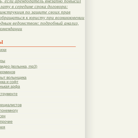
, если арендодатель внезапно повысил
лату в середине срока договора:
инструкция по защите своих прав
обращаться к юристу при возникновении
одным ведомством: подробный анализ,
комендации
ы
тихи
гры
видео (волынка, mp3)
терминов
пыт волынщика
нка и софт
нькая арфа
струменте
пециалистов
понемногу
сен
 прочие
рея