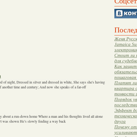
Соцсет
Послед
Женя Русск
Jamaica Su
электрони
Стоит ли 
для судебн
Как защити
обязательс
h
пошаговая
d of night, Dressed in silver and dressed in white, She says she's having
Платят ли 
f another time and century; And now she speaks of a far-off
квартира 
тонкости 
Порядок ув
последстви
Эффект до
техническ
ory about a run-down home Where a man and his thoughts lived all alone
fort was shown He’s slowly finding a way back
друга
Почему от
усиливают