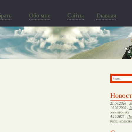
брать
Обо мне
Cайты
Главная
Новос
21.06.2026 -
Ж
14.06.2026 -
J
электронику
4.12.2025 -
По
будущих восп