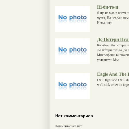
Ні-би-то-н
Я ще не мав в житті н
чуття, На невдачі нема
Нема чого
До Потери Пул
Карабасс До потери пу
До потери пульса, до 
Микрофоны включены-
услышать! Мы
Eagle And The 
I will fight and I will 
we'll sink or swim toget
Нет комментариев
Комментариев нет.