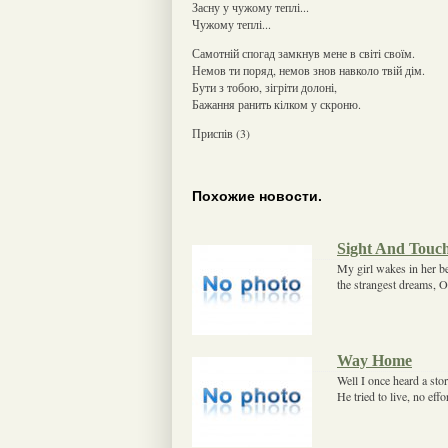
Засну у чужому теплі...
Чужому теплі...
Самотній спогад замкнув мене в світі своїм.
Немов ти поряд, немов знов навколо твій дім.
Бути з тобою, зігріти долоні,
Бажання ранить кілком у скроню.
Приспів (3)
Похожие новости.
Sight And Touc
My girl wakes in her be
the strangest dreams, O
Way Home
Well I once heard a st
He tried to live, no ef