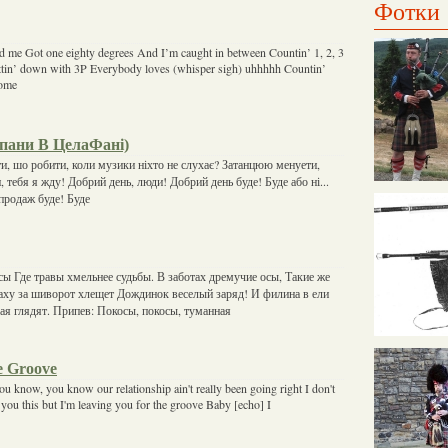
Фотки
nd me Got one eighty degrees And I’m caught in between Countin’ 1, 2, 3
ttin’ down with 3P Everybody loves (whisper sigh) uhhhhh Countin’
come
ьпани В ЦелаФані)
и, шо робити, коли музики ніхто не слухає? Затанцюю менуети,
и, тебя я жду! Добрий день, люди! Добрий день буде! Буде або ні...
зпродаж буде! Буде
сы Где травы хмельнее судьбы. В заботах дремучие осы, Такие же
аху за шиворот хлещет Дождинок веселый заряд! И филина в ели
ая глядят. Припев: Покосы, покосы, туманная
e Groove
u know, you know our relationship ain't really been going right I don't
 you this but I'm leaving you for the groove Baby [echo] I