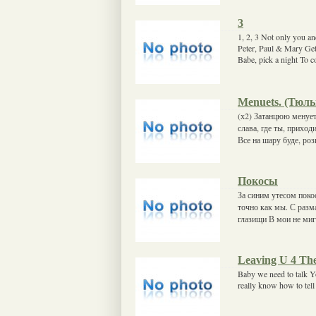
3
1, 2, 3 Not only you a
Peter, Paul & Mary Ge
Babe, pick a night To 
Menuets. (Тюл
(х2) Затанцюю менует
слава, где ты, приход
Все на шару буде, ро
Покосы
За синим утесом поко
точно как мы. С разм
глазищи В мои не миг
Leaving U 4 Th
Baby we need to talk Yo
really know how to tell