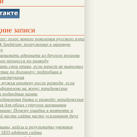
и
ние записи
их: голос нового поколения русского рэпа
k Spektrum: погружение в мрачную
ку
нанимать адвоката из другого региона
ого процесса по разводу
ть свои права, если юрист не выполнил
тва по договору: подробная и
 инструкция
мужья ипотеку после развода, если
оформлена на жену: юридические
и подводные камни
едомления банка о разводе: юридические
я для обоих супругов заемщиков
мино: Почему ошибки в контенте и
ой части сайта часто усиливают друг
зывы, кейсы и результаты учеников
 SEO-эффект сайта