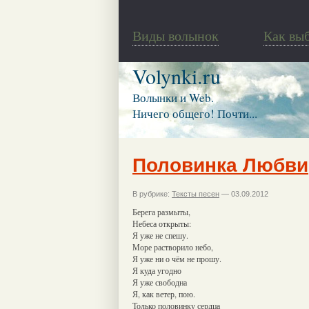
Виды волынок
Как вы
Volynki.ru
Волынки и Web.
Ничего общего! Почти...
Половинка Любви
В рубрике:
Тексты песен
— 03.09.2012
Берега размыты,
Небеса открыты:
Я уже не спешу.
Море растворило небо,
Я уже ни о чём не прошу.
Я куда угодно
Я уже свободна
Я, как ветер, пою.
Только половинку сердца