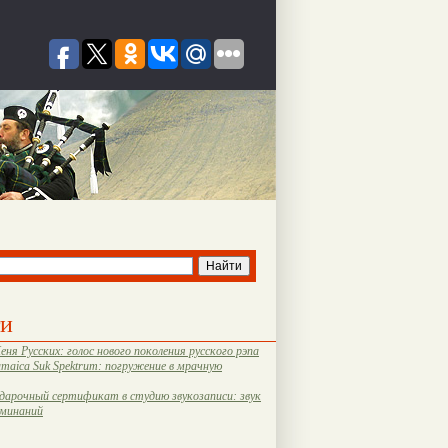
ти
еня Русских: голос нового поколения русского рэпа
amaica Suk Spektrum: погружение в мрачную
дарочный сертификат в студию звукозаписи: звук
оминаний