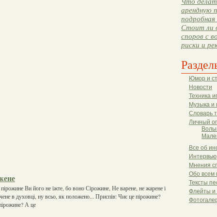
Что делать
арендную п
подробная 
Стоит ли 
споров с в
риски и ре
Раздел
Юмор и с
Новости
Техника и
Музыка и 
Словарь 
Личный о
Волы
Мале
Все об ин
Интервью
Мнения с
Обо всем 
жене
Тексты пе
пірожине Ви його не їжте, бо воно Сірожине, Не варене, не жарене і
Флейты и
ене в духовці, ну всьо, як положено... Приспів: Чиє це пірожине?
Фотогале
пірожине? А це