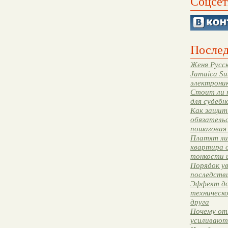
Соцсет
Послед
Женя Русск
Jamaica Su
электрони
Стоит ли 
для судебн
Как защити
обязательс
пошаговая
Платят ли 
квартира 
тонкости 
Порядок ув
последстви
Эффект до
техническ
друга
Почему от
усиливают