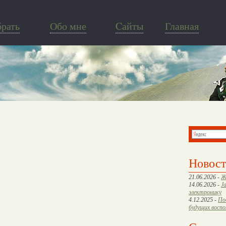
брать
Обо мне
Cайты
Главная
Новос
21.06.2026 -
Ж
14.06.2026 -
J
электронику
4.12.2025 -
По
будущих восп