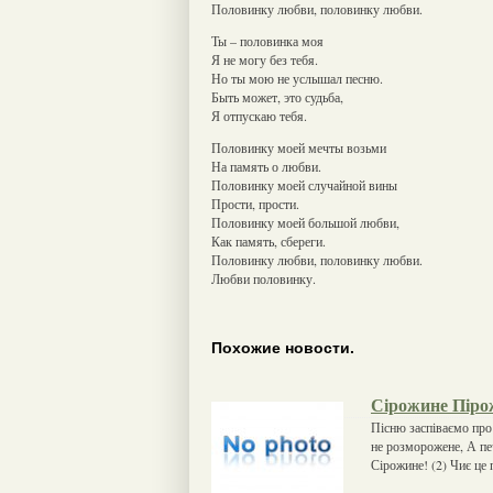
Половинку любви, половинку любви.
Ты – половинка моя
Я не могу без тебя.
Но ты мою не услышал песню.
Быть может, это судьба,
Я отпускаю тебя.
Половинку моей мечты возьми
На память о любви.
Половинку моей случайной вины
Прости, прости.
Половинку моей большой любви,
Как память, сбереги.
Половинку любви, половинку любви.
Любви половинку.
Похожие новости.
Сірожине Піро
Пісню заспіваємо про 
не розморожене, А печ
Сірожине! (2) Чиє це 