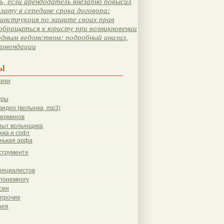
, если арендодатель внезапно повысил
лату в середине срока договора:
инструкция по защите своих прав
обращаться к юристу при возникновении
одным ведомством: подробный анализ,
комендации
ы
тихи
гры
видео (волынка, mp3)
терминов
пыт волынщика
нка и софт
нькая арфа
струменте
пециалистов
понемногу
сен
 прочие
рея