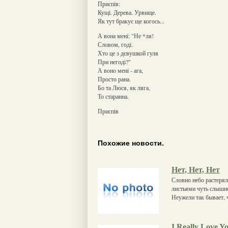
Приспів:
Кущі. Дерева. Урвище.
Як тут бракує ще когось...
А вона мені: "Не *ля!
Словом, годі.
Хто це з дєвушкой гуля
При негоді?"
А воно мені - ага,
Просто рана.
Бо та Люся, як ляга,
То старанна.
Приспів
Похожие новости.
Нет, Нет, Нет
Словно небо растерял
листьями чуть слышно
Неужели так бывает, 
I Really Love Y