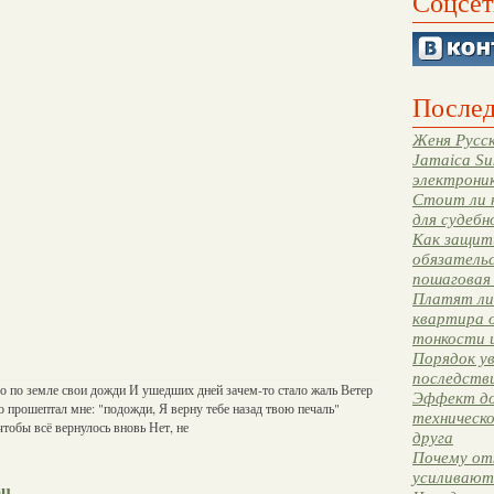
Соцсет
Послед
Женя Русск
Jamaica Su
электрони
Стоит ли 
для судебн
Как защити
обязательс
пошаговая
Платят ли 
квартира 
тонкости 
Порядок ув
последстви
о по земле свои дожди И ушедших дней зачем-то стало жаль Ветер
Эффект до
 прошептал мне: "подожди, Я верну тебе назад твою печаль"
техническ
чтобы всё вернулось вновь Нет, не
друга
Почему от
усиливают
ou