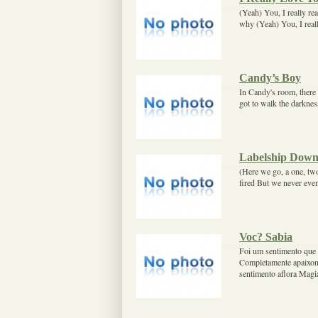
(Yeah) You, I really re
why (Yeah) You, I reall
Candy’s Boy
In Candy's room, there 
got to walk the darkness
Labelship Dow
(Here we go, a one, two
fired But we never even 
Voc? Sabia
Foi um sentimento que
Completamente apaixona
sentimento aflora Mag