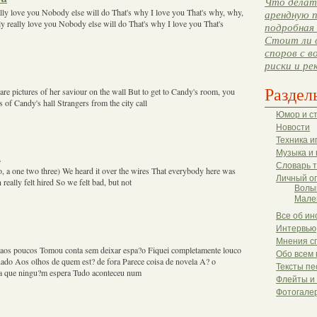
Что делать
ally love you Nobody else will do That's why I love you That's why, why,
арендную п
y really love you Nobody else will do That's why I love you That's
подробная 
Стоит ли 
споров с в
риски и ре
Раздел
are pictures of her saviour on the wall But to get to Candy's room, you
 of Candy's hall Strangers from the city call
Юмор и с
Новости
Техника и
Музыка и 
n
Словарь 
, a one two three) We heard it over the wires That everybody here was
Личный о
really felt hired So we felt bad, but not
Волы
Мале
Все об ин
Интервью
Мнения с
 aos poucos Tomou conta sem deixar espa?o Fiquei completamente louco
Обо всем 
do Aos olhos de quem est? de fora Parece coisa de novela A? o
Тексты пе
ia que ningu?m espera Tudo aconteceu num
Флейты и
Фотогале