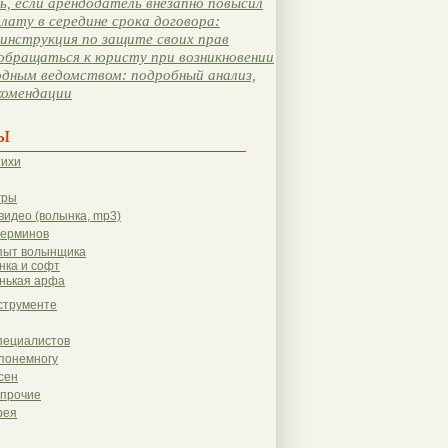
, если арендодатель внезапно повысил
лату в середине срока договора:
инструкция по защите своих прав
обращаться к юристу при возникновении
одным ведомством: подробный анализ,
комендации
ы
тихи
гры
видео (волынка, mp3)
терминов
пыт волынщика
нка и софт
нькая арфа
струменте
пециалистов
понемногу
сен
 прочие
рея