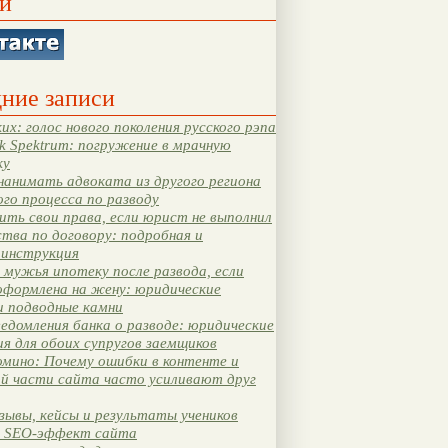
и
ние записи
их: голос нового поколения русского рэпа
k Spektrum: погружение в мрачную
ку
нанимать адвоката из другого региона
ого процесса по разводу
ть свои права, если юрист не выполнил
тва по договору: подробная и
 инструкция
мужья ипотеку после развода, если
оформлена на жену: юридические
и подводные камни
едомления банка о разводе: юридические
я для обоих супругов заемщиков
мино: Почему ошибки в контенте и
ой части сайта часто усиливают друг
зывы, кейсы и результаты учеников
 SEO-эффект сайта