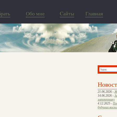
брать
Обо мне
Cайты
Главная
Новос
21.06.2026 -
Ж
14.06.2026 -
J
электронику
4.12.2025 -
По
будущих восп