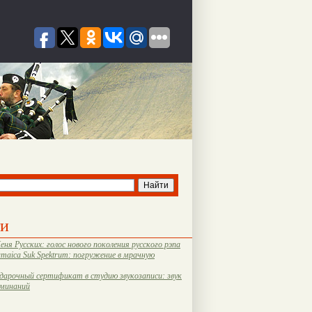
ти
еня Русских: голос нового поколения русского рэпа
amaica Suk Spektrum: погружение в мрачную
дарочный сертификат в студию звукозаписи: звук
оминаний