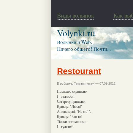
Виды волынок
Как вы
Volynki.ru
Волынки и Web.
Ничего общего! Почти...
Restourant
В рубрике:
Тексты песен
— 07.09.2012
Помахаю скрипалю
І - заллюся.
Сигарету припалю,
Крикну: "Люся!"
А вона мені: "Не мо’".
Крикну: "*ля ти!
Тільки погомонимо
І - гуляти!"