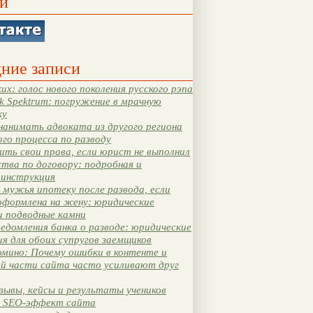
и
ние записи
их: голос нового поколения русского рэпа
k Spektrum: погружение в мрачную
ку
нанимать адвоката из другого региона
ого процесса по разводу
ть свои права, если юрист не выполнил
тва по договору: подробная и
 инструкция
мужья ипотеку после развода, если
оформлена на жену: юридические
и подводные камни
едомления банка о разводе: юридические
я для обоих супругов заемщиков
мино: Почему ошибки в контенте и
ой части сайта часто усиливают друг
зывы, кейсы и результаты учеников
 SEO-эффект сайта