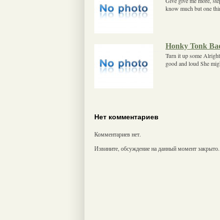
Give give me more, step 
know much but one thin
Honky Tonk Ba
Turn it up some Alright 
good and loud She migh
Нет комментариев
Комментариев нет.
Извините, обсуждение на данный момент закрыто.