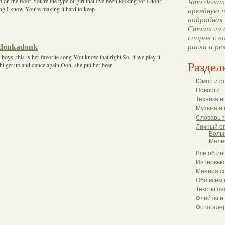
on the floor You're the type of girl that I've been looking for I don't
Что делать
g I know You're making it hard to keep
арендную п
подробная 
Стоит ли 
споров с в
donkadonk
риски и ре
boys, this is her favorite song You know that right So, if we play it
Раздел
t get up and dance again Ooh, she put her beer
Юмор и с
Новости
Техника и
Музыка и 
Словарь 
Личный о
Волы
Мале
Все об ин
Интервью
Мнения с
Обо всем 
Тексты пе
Флейты и
Фотогале