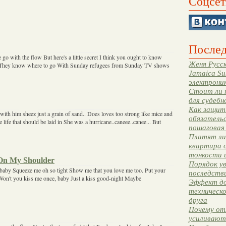
Соцсет
Послед
 go with the flow But here's a little secret I think you ought to know
Женя Русск
 They know where to go With Sunday refugees from Sunday TV shows
Jamaica Su
электрони
Стоит ли 
для судебн
Как защити
 with him sheez just a grain of sand.. Does loves too strong like mice and
обязательс
life that should be laid in She was a hurricane..caneee..canee... But
пошаговая
Платят ли 
квартира 
тонкости 
On My Shoulder
Порядок ув
baby Squeeze me oh so tight Show me that you love me too. Put your
последстви
r Won't you kiss me once, baby Just a kiss good-night Maybe
Эффект до
техническ
друга
Почему от
усиливают