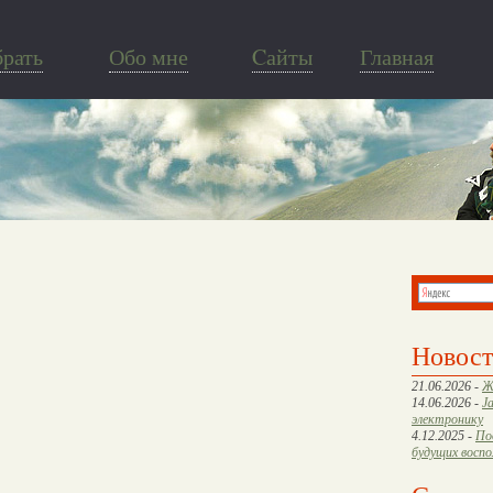
брать
Обо мне
Cайты
Главная
Новос
21.06.2026 -
Ж
14.06.2026 -
J
электронику
4.12.2025 -
По
будущих восп