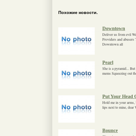
Похожие новости.
Downtown
Deliver us from evil We
Providers and abusers
Downtown all
Pearl
She is a pyramid... But
mems Squeezing out the 
Put Your Head 
Hold me in your arms, 
lips next to mine, dea
Bounce