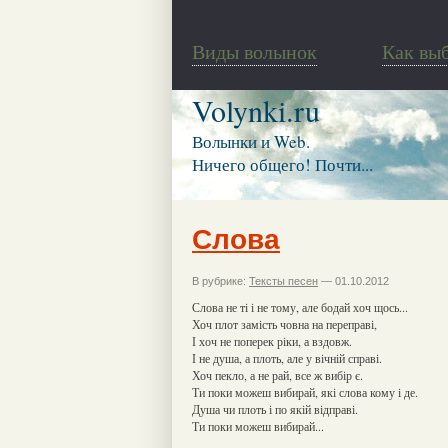
Виды волынок
Как вы
Volynki.ru
Волынки и Web.
Ничего общего! Почти...
Слова
В рубрике:
Тексты песен
— 01.10.2012
Слова не ті і не тому, але бодай хоч щось...
Хоч плот замість човна на переправі,
І хоч не поперек ріки, а вздовж.
І не душа, а плоть, але у вічній справі.
Хоч пекло, а не рай, все ж вибір є.
Ти поки можеш вибирай, які слова кому і де.
Душа чи плоть і по якій відправі.
Ти поки можеш вибирай...