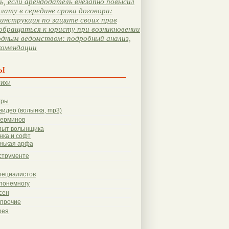
, если арендодатель внезапно повысил
лату в середине срока договора:
инструкция по защите своих прав
обращаться к юристу при возникновении
одным ведомством: подробный анализ,
комендации
ы
тихи
гры
видео (волынка, mp3)
терминов
пыт волынщика
нка и софт
нькая арфа
струменте
пециалистов
понемногу
сен
 прочие
рея