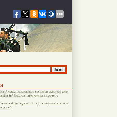
ти
еня Русских: голос нового поколения русского рэпа
amaica Suk Spektrum: погружение в мрачную
дарочный сертификат в студию звукозаписи: звук
оминаний