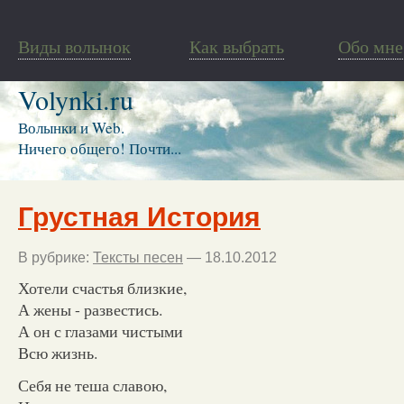
Виды волынок
Как выбрать
Обо мне
Volynki.ru
Волынки и Web.
Ничего общего! Почти...
Грустная История
В рубрике:
Тексты песен
— 18.10.2012
Хотели счастья близкие,
А жены - развестись.
А он с глазами чистыми
Всю жизнь.
Себя не теша славою,