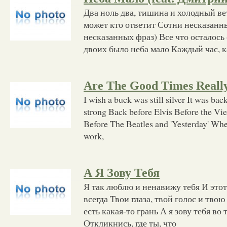
Два ноль два, тишина и холодный ве
может кто ответит Сотни несказанн
несказанных фраз) Все что осталось 
двоих было неба мало Каждый час, 
Are The Good Times Reall
I wish a buck was still silver It was ba
strong Back before Elvis Before the V
Before The Beatles and 'Yesterday' Whe
work,
А Я Зову Тебя
Я так люблю и ненавижу тебя И это
всегда Твои глаза, твой голос и тво
есть какая-то грань А я зову тебя во
Откликнись, где ты, что