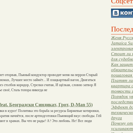
Соцсет
Послед
Женя Русск
Jamaica Su
электрони
Стоит ли 
для судебн
Как защити
обязательс
лет оторвав, Пьяный кондуктор проводит меня на перрон Старый
пошаговая
омах, Лучшее место займёт... И плацкартный вагон, Двигаться
Платят ли 
ез столбов коридор, Стрелки считая, И щёлкая, словно затвор Я
квартира 
е своё, Сталь топора никогда не
тонкости 
Порядок ув
последстви
eat. Београдски Синдикат, Грот, D-Man 55)
Эффект до
ки в курсе! Политика это борьба за ресурсы Биржевые котировки,
техническ
ратия начнётся, после артподготовки Пьянящий вкус свободы. Гей
друга
ют в храмах. Вы что не рады? А? Это любовь. Не! Все люди
Почему от
усиливают