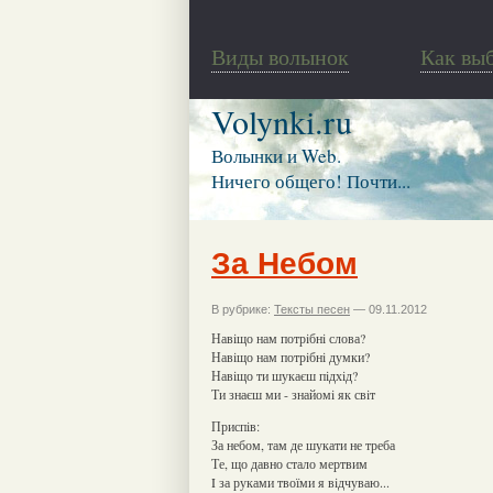
Виды волынок
Как вы
Volynki.ru
Волынки и Web.
Ничего общего! Почти...
За Небом
В рубрике:
Тексты песен
— 09.11.2012
Навiщо нам потрiбнi слова?
Навiщо нам потрiбнi думки?
Навiщо ти шукаєш пiдхiд?
Ти знаєш ми - знайомi як свiт
Приспiв:
За небом, там де шукати не треба
Те, що давно стало мертвим
I за руками твоїми я вiдчуваю...