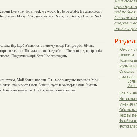
Что делать
арендную п
eban) Everyday for a week we would try to be a table Be a sportscar,
подробная 
her, he would say "Very good except Diana, try, Diana, all alone" So I
Стоит ли 
споров с в
риски и ре
Раздел
сь вже йде Щоб з'явитися в новому місці Там, де ріки біжать
Юмор и с
торкаються гір Що залишилось від тебе — Пісня вітру, колір неба
Новости
спогад, Подарунки-мрії бога Час приходить
Техника и
Музыка и 
Словарь 
Личный о
 мой тотем, Мой белый карлик. Ты - моё ожиданье перемен. Мой
Волы
ь глаза, как монеты мои. Знаешь пустые конверты мои. Знаешь
Мале
аю Бледную тень мою. Пр. Стреляет в небо вечно
Все об ин
Интервью
Мнения с
Обо всем 
Тексты пе
Флейты и
Фотогале