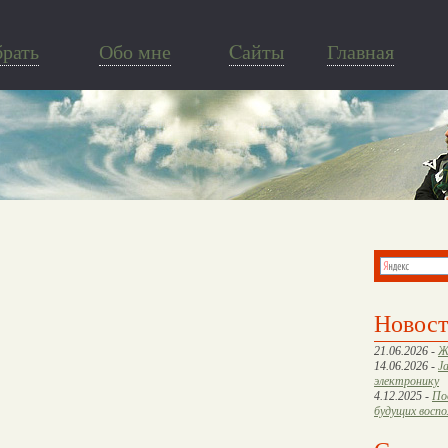
брать
Обо мне
Cайты
Главная
Новос
21.06.2026 -
Ж
14.06.2026 -
J
электронику
4.12.2025 -
По
будущих восп