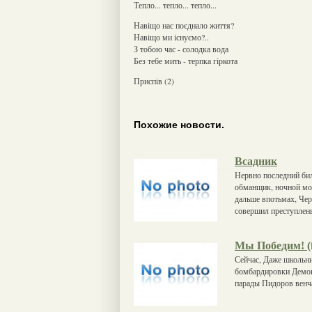
Тепло... тепло... тепло...
Навiщо нас поєднало життя?
Навiщо ми iснуємо?..
З тобою час - солодка вода
Без тебе мить - терпка гiркота
Приспiв (2)
Похожие новости.
Всадник
Нервно последний би
обманщик, ночной мон
дальше впотьмах, Чер
совершил преступлень
Мы Победим! (f
Сейчас, Даже школьни
бомбардировки Демок
парады Пидоров венча