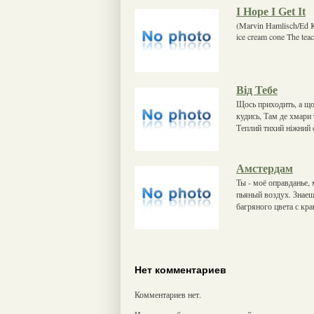
I Hope I Get It
(Marvin Hamlisch/Ed Kl
ice cream cone The teac
Від Тебе
Щось приходить, а що
кудись, Там де хмари 
Теплий тихий ніжний 
Амстердам
Ты - моё оправданье,
пьяный воздух. Знаеш
багряного цвета с кр
Нет комментариев
Комментариев нет.