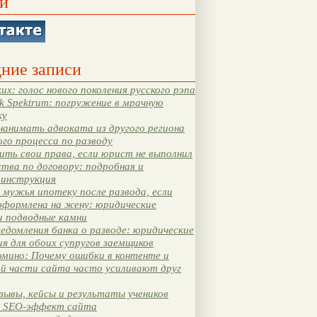
и
ние записи
их: голос нового поколения русского рэпа
k Spektrum: погружение в мрачную
ку
нанимать адвоката из другого региона
ого процесса по разводу
ть свои права, если юрист не выполнил
тва по договору: подробная и
 инструкция
мужья ипотеку после развода, если
оформлена на жену: юридические
и подводные камни
едомления банка о разводе: юридические
я для обоих супругов заемщиков
мино: Почему ошибки в контенте и
ой части сайта часто усиливают друг
зывы, кейсы и результаты учеников
 SEO-эффект сайта