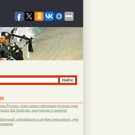
ти
еня Русских: голос нового поколения русского рэпа
amaica Suk Spektrum: погружение в мрачную
дарочный сертификат в студию звукозаписи: звук
оминаний