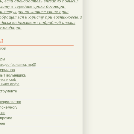
, если арендодатель внезапно повысил
лату в середине срока договора:
инструкция по защите своих прав
обращаться к юристу при возникновении
одным ведомством: подробный анализ,
комендации
ы
тихи
гры
видео (волынка, mp3)
терминов
пыт волынщика
нка и софт
нькая арфа
струменте
пециалистов
понемногу
сен
 прочие
рея