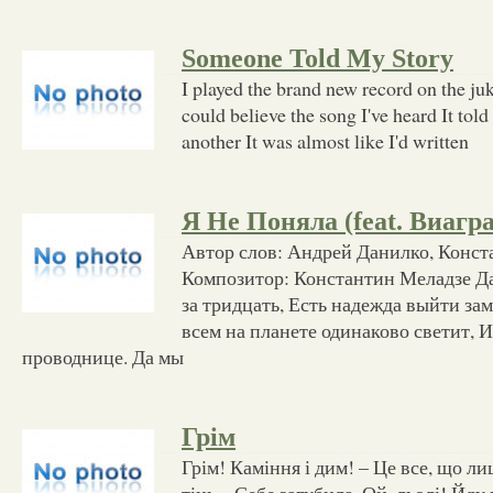
Someone Told My Story
I played the brand new record on the ju
could believe the song I've heard It told
another It was almost like I'd written
Я Не Поняла (feat. Виагра
Автор слов: Андрей Данилко, Конст
Композитор: Константин Меладзе Д
за тридцать, Есть надежда выйти за
всем на планете одинаково светит, 
проводнице. Да мы
Грім
Грім! Каміння і дим! – Це все, що лиш
тінь – Себе загубила. Ой, льолі! Йду