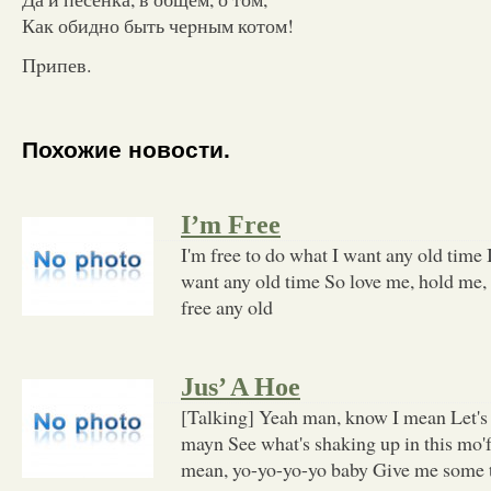
Как обидно быть чеpным котом!
Пpипев.
Похожие новости.
I’m Free
I'm free to do what I want any old time 
want any old time So love me, hold me,
free any old
Jus’ A Hoe
[Talking] Yeah man, know I mean Let's g
mayn See what's shaking up in this mo
mean, yo-yo-yo-yo baby Give me some t