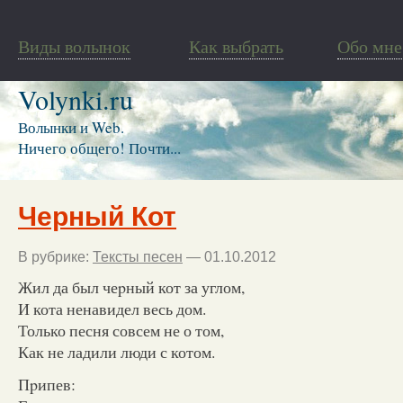
Виды волынок
Как выбрать
Обо мне
Volynki.ru
Волынки и Web.
Ничего общего! Почти...
Черный Кот
В рубрике:
Тексты песен
— 01.10.2012
Жил да был чеpный кот за углом,
И кота ненавидел весь дом.
Только песня совсем не о том,
Как не ладили люди с котом.
Пpипев: