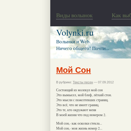
Виды волынок
Как вы
Volynki.ru
Волынки и Web.
Ничего общего! Почти...
Мой Сон
В рубрике:
Тексты песен
— 07.09.2012
Состоящий из молекул мой сон
Это вымысел, мой блеф, лёгкий стон.
Это мысли с пожелтевших страниц.
Это всё, что не имеет границ.
Это те, кто окружают меня
В моей жизни что под номером 2.
Мой сон,- как осколки стекла...
Мой сон,- моя жизнь номер 2...