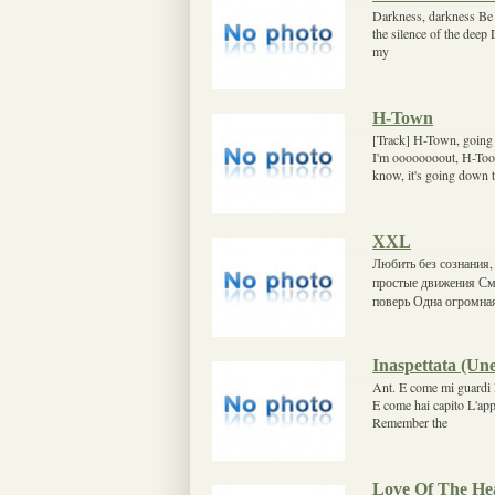
Darkness, darkness Be 
the silence of the deep
my
H-Town
[Track] H-Town, going
I'm oooooooout, H-Too
know, it's going down t
XXL
Любить без сознания, 
простые движения Смо
поверь Одна огромна
Inaspettata (Un
Ant. E come mi guardi 
E come hai capito L'appe
Remember the
Love Of The Hea