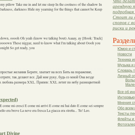
Что делать
my pillow Take me in and let me sleep In the coolness of the shadow In
арендную п
 Darkness, darkness Hide my yearning for the things that cannot be Keep
подробная 
Стоит ли 
споров с в
риски и ре
Раздел
 down, ooooh Oh yeah (know we talking bout) Aaaay, ay [Hook: Track]
oooown These niggaz, need to know what I'm talking about Oooh you
onight So get ready, you
Юмор и с
Новости
Техника и
Музыка и 
Словарь 
простые желания Берите, хватает на всех Бить на поражение,
Личный о
трите, так делают все. Дай мне руку, будь со мной Она везде
Волы
я любовь размера XXL. Припев: XXL летит по небу разноцветной
Мале
Все об ин
Интервью
expected)
Мнения с
E come mi cresci E come mi arrivi E come mi hai dato E come sei sempre
Обо всем 
llo era breve La neve era fresca La giacca era stretta... Tu! Leo.
Тексты пе
Флейты и
Фотогале
rt Divine