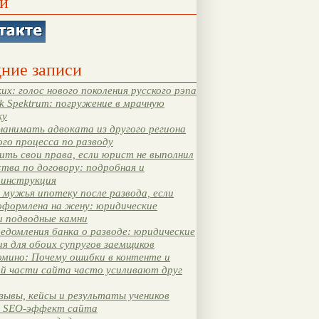
и
ние записи
их: голос нового поколения русского рэпа
k Spektrum: погружение в мрачную
ку
нанимать адвоката из другого региона
ого процесса по разводу
ть свои права, если юрист не выполнил
тва по договору: подробная и
 инструкция
мужья ипотеку после развода, если
оформлена на жену: юридические
и подводные камни
едомления банка о разводе: юридические
я для обоих супругов заемщиков
мино: Почему ошибки в контенте и
ой части сайта часто усиливают друг
зывы, кейсы и результаты учеников
 SEO-эффект сайта