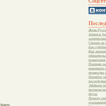
Соцсет
Послед
Женя Русск
Jamaica Su
электрони
Стоит ли 
для судебн
Как защити
обязательс
пошаговая
Платят ли 
квартира 
тонкости 
Порядок ув
последстви
Эффект до
техническ
друга
Почему от
усиливают
rkness