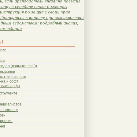
, если арендодатель внезапно повысил
лату в середине срока договора:
инструкция по защите своих прав
обращаться к юристу при возникновении
одным ведомством: подробный анализ,
комендации
ы
тихи
гры
видео (волынка, mp3)
терминов
пыт волынщика
нка и софт
нькая арфа
струменте
пециалистов
понемногу
сен
 прочие
рея