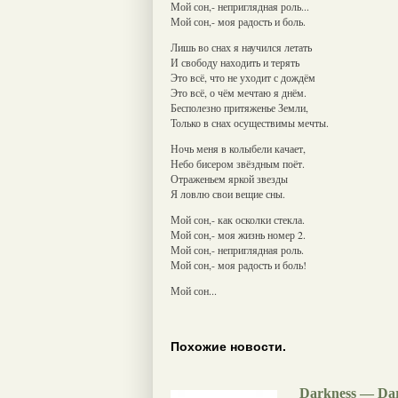
Мой сон,- неприглядная роль...
Мой сон,- моя радость и боль.
Лишь во снах я научился летать
И свободу находить и терять
Это всё, что не уходит с дождём
Это всё, о чём мечтаю я днём.
Бесполезно притяженье Земли,
Только в снах осуществимы мечты.
Ночь меня в колыбели качает,
Небо бисером звёздным поёт.
Отраженьем яркой звезды
Я ловлю свои вещие сны.
Мой сон,- как осколки стекла.
Мой сон,- моя жизнь номер 2.
Мой сон,- неприглядная роль.
Мой сон,- моя радость и боль!
Мой сон...
Похожие новости.
Darkness — Da