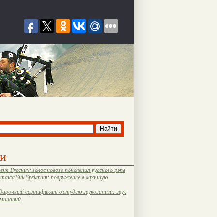
ти
еня Русских: голос нового поколения русского рэпа
amaica Suk Spektrum: погружение в мрачную
дарочный сертификат в студию звукозаписи: звук
оминаний