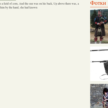
Фотки
 a field of corn, And the sun was on his back, Up above there was, a
ld him by the hand, she had known