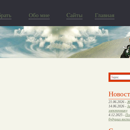
брать
Обо мне
Cайты
Главная
Новос
21.06.2026 -
Ж
14.06.2026 -
J
электронику
4.12.2025 -
По
будущих восп