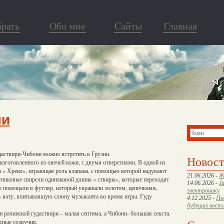
брать
Обо мне
Cайты
Главная
ни
аствири-Чибони можно встретить в Грузии.
Новос
изготовленного из овечей кожи, с двумя отверстиями. В одной из
а « Хреко», играющая роль клапана, с помощью которой надувают
21.06.2026 -
Ж
стниковые свирели одинаковой длины « ствиры», которые переходят
14.06.2026 -
J
но помещали в футляр, который украшали золотом, цепочками,
электронику
и» вату, впитывавшую слюну музыканта во время игры. Гуду
4.12.2025 -
По
будущих восп
 рачинской гудаствири – малая септима, а Чибони- большая секста.
сные созвучия.