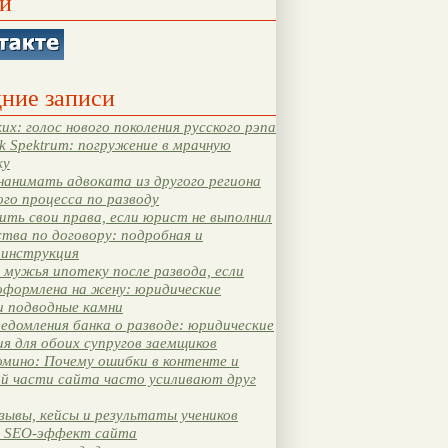
и
ние записи
их: голос нового поколения русского рэпа
k Spektrum: погружение в мрачную
ку
нанимать адвоката из другого региона
ого процесса по разводу
ть свои права, если юрист не выполнил
тва по договору: подробная и
 инструкция
мужья ипотеку после развода, если
оформлена на жену: юридические
и подводные камни
едомления банка о разводе: юридические
я для обоих супругов заемщиков
мино: Почему ошибки в контенте и
ой части сайта часто усиливают друг
зывы, кейсы и результаты учеников
 SEO-эффект сайта