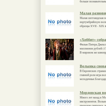
больше познавательн
Малая разнови
Малая шотландская вол
нортумбрийскую волын
образцы XVII - XIX 
«Хоббит» собр
Фильм Питера Джексо
миллионов рублей (1
В мировом же кинопр
Волынка снова
В Европеских странах
главной роли игра во
мелодичные.Благодаря
Мордовская в
Много лет назад в М
инструментов. Волынк
прошлом считалось, ч