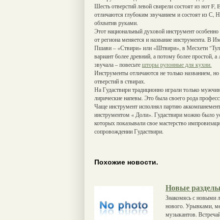
Шесть отверстий левой свирели состоят из нот F, E
отличаются глубоким звучанием и состоят из С, Н
обхватив руками.
Этот национальный духовой инструмент особенно 
от региона меняется и название инструмента. В Им
Пшави – «Ствири» или «Штвири», в Месхети "Ту
вариант более древний, а потому более простой,
звучала – повесьте
шторы рулонные для кухни.
Инструменты отличаются не только названием, но
отверстий в ствирах.
На Гудаствири традиционно играли только мужчины
лирические напевы. Это была своего рода професс
Чаще инструмент исполнял партию аккомпанемента
инструментом « Доли». Гудаствири можно было у
которых показывали свое мастерство импровизаци
сопровождении Гудаствири.
Похожие новости.
Новые разделы
Знакомясь с новыми 
нового. Урывками, ме
музыкантов. Встречай