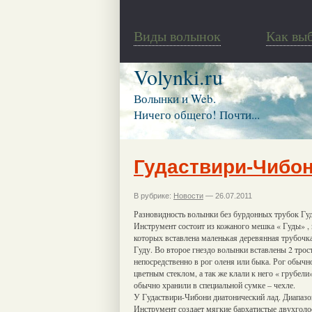
Виды волынок
Как вы
Volynki.ru
Волынки и Web.
Ничего общего! Почти...
Гудаствири-Чибо
В рубрике:
Новости
— 26.07.2011
Разновидность волынки без бурдонных трубок Гуд
Инструмент состоит из кожаного мешка « Гуды» , 
которых вставлена маленькая деревянная трубочк
Гуду. Во второе гнездо волынки вставлены 2 тро
непосредственно в рог оленя или быка. Рог обыч
цветным стеклом, а так же клали к него « грубел
обычно хранили в специальной сумке – чехле.
У Гудаствири-Чибони диатонический лад. Диапазон
Инструмент создает мягкие бархатистые двухголо