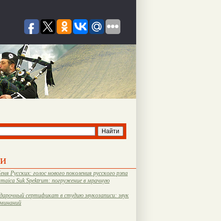
ти
еня Русских: голос нового поколения русского рэпа
amaica Suk Spektrum: погружение в мрачную
дарочный сертификат в студию звукозаписи: звук
оминаний