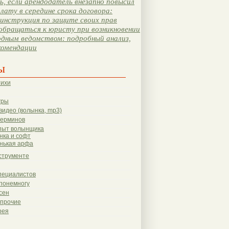
, если арендодатель внезапно повысил
лату в середине срока договора:
инструкция по защите своих прав
обращаться к юристу при возникновении
одным ведомством: подробный анализ,
комендации
ы
тихи
гры
видео (волынка, mp3)
терминов
пыт волынщика
нка и софт
нькая арфа
струменте
пециалистов
понемногу
сен
 прочие
рея