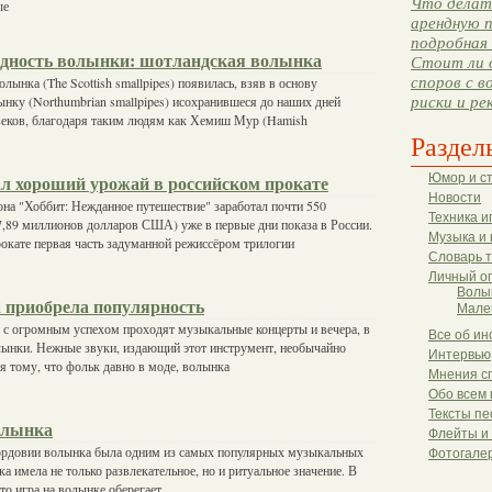
Что делать
ые
арендную п
подробная 
дность волынки: шотландская волынка
Стоит ли 
споров с в
ынка (The Scottish smallpipes) появилась, взяв в основу
ку (Northumbrian smallpipes) исохранившеся до наших дней
риски и ре
веков, благодаря таким людям как Хемиш Мур (Hamish
Раздел
Юмор и с
ал хороший урожай в российском прокате
Новости
на "Хоббит: Нежданное путешествие" заработал почти 550
Техника и
7,89 миллионов долларов США) уже в первые дни показа в России.
Музыка и 
окате первая часть задуманной режиссёром трилогии
Словарь 
Личный о
Волы
 приобрела популярность
Мале
 с огромным успехом проходят музыкальные концерты и вечера, в
Все об ин
лынки. Нежные звуки, издающий этот инструмент, необычайно
Интервью
 тому, что фольк давно в моде, волынка
Мнения с
Обо всем 
Тексты пе
олынка
Флейты и
ордовии волынка была одним из самых популярных музыкальных
Фотогале
а имела не только развлекательное, но и ритуальное значение. В
то игра на волынке оберегает