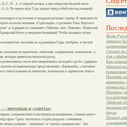
Соцсет
, D, С, Н , A, G первой октавы, а три отверстия басовой части
, А, G. Во время игру Гуду держат перед собой или под мышкой,
популярен в восточном и западном регионах страны. В зависимости
ерети он носит название «Гудаствири», в регионах Рача, Картли и
Послед
луми" ,в Аджарии его называют «Чибони» или «Чимони». Пшавский
 а Аджарский более усовершенствованный. Чтобы волынка лучше
Женя Русск
Jamaica Su
 и мощностью звучания из-за размеров Гуды, тембром, и числом
электрони
Стоит ли 
, исполняя исторические, эпические, сатирические, комические, и
для судебн
ия, которая приносила неплохой доход.
 речитативных песен или танцевальных мелодий в дуэте с ударным
Как защити
слышать на национальных представлениях «Берикаоба», участники
обязательс
и в стихосложении на эпические, комические и лирические темы в
пошаговая
Платят ли 
квартира 
тонкости 
Порядок ув
последстви
Эффект до
техническ
 — интервью и «советы»
друга
людьми, специалистами и мастерами-волынщиками, узнаешь много
Почему от
жду фраз. Сразу захотелось создать разделы с мнениями
усиливают
те новые рубрики - "интервью" и "советы специалистов". Это