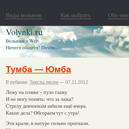
Виды волынок
Как выбрать
Обо мне
Volynki.ru
Волынки и Web.
Ничего общего! Почти...
Тумба — Юмба
В рубрике:
Тексты песен
— 07.11.2012
Лежу на пляже – пузо глажу
И не могу понять: что за лажа?
Стрелу девчонкам забили ещё вчера.
Какие дела? Обгораем тут с утра!
Эти крали, в натуре сильно прогнали.