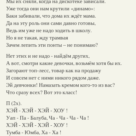
Мы их сняли, когда на дискотеке зависали.
Уже тогда они нам крутили «динамо»:
Баки забивали, что дома их ждёт мама.
Да на эту роль они сами давно готовы,
Ведь им уже не надо ходить в школу.
Но я не такая, жду трамвая
Зачем лепить эти понты – не понимаю?
Нет этих и не надо - найдём других,
А вот, смотри какие девочки, возьмём хотя бы их.
Загорают топ-лесс, товар как на продажу
И совсем нет с ними никого рядом даже.
Эй девчонки! Намазать кремом кого-то из вас?
Что сразу всех? Вот это класс!
П (2х).
ХЭЙ - ХЭЙ - ХЭЙ - ХОУ !
Уап - Па - Балуба, Ча - Ча - Ча - Ча !
ХЭЙ - ХЭЙ - ХЭЙ - ХОУ !
Тумба - Юмба, Ха - Ха !