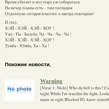
Время убегает и вот пора уж собираться.
На вечер планы есть – там поглядим
Отдохнули сегодня классно, а завтра повторим!
П (4х).
ХЭЙ - ХЭЙ - ХЭЙ - ХОУ !
Уап - Па - Балуба, Ча - Ча - Ча - Ча !
ХЭЙ - ХЭЙ - ХЭЙ - ХОУ !
Тумба - Юмба, Ха - Ха !
Похожие новости.
Warning
[Verse 1: Nicki] Who da hell is this? Ca
night While I'm watchin the fight. Looki
name in sight Blocked ID, knew somethi