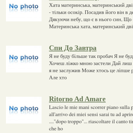
Хата материнська, материнський двiр,
- тiльки осокiр. Посадив його вiн в д
Дякуючи небу, що є в нього син, Що 
Материнська хата, материнський двi
Спи До Завтра
Я не буду більше так пробач Я не бу
Хочеш ліжко мною застели Дай лиш 
я не заслужив Може хтось це ліпше 
Але хто
Ritorno Ad Amare
Lascio le mie mani scorrer piano sulla p
all'arrivo dei miei sensi sarai tu ad apr
...."dopo troppo"... riascoltare il canto ti
che ho