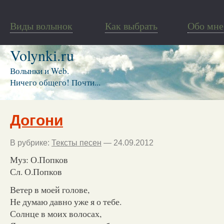
Виды волынок
Как выбрать
Обо мне
Volynki.ru
Волынки и Web.
Ничего общего! Почти...
Догони
В рубрике:
Тексты песен
— 24.09.2012
Муз: О.Попков
Сл. О.Попков
Ветер в моей голове,
Не думаю давно уже я о тебе.
Солнце в моих волосах,