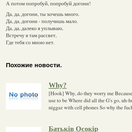
А потом попробуй, попробуй догони!
Да, да, догони, ты хочешь много.
Да, да, догони - получишь мало.
Да, да, далеко я уплываю,
Встречу я там рассвет,
Где тебя со мною нет.
Похожие новости.
Why?
[Hook] Why, do they worry me Because t
use to be Where did all the G's go, uh-
niggaz with cell phones So why the fuck
Батьків Осокір