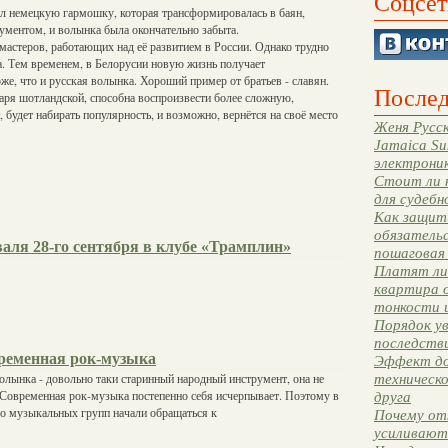
Соцсет
ил немецкую гармошку, которая трансформировалась в баян,
ментом, и волынка была окончательно забыта.
мастеров, работающих над её развитием в России. Однако трудно
а. Тем временем, в Белорусии новую жизнь получает
оже, что и русская волынка. Хороший пример от братьев - славян.
Послед
аря шотландской, способна воспроизвести более сложную,
 будет набирать популярность, и возможно, вернётся на своё место
Женя Русск
Jamaica Su
электрони
Стоит ли 
для судебн
Как защити
обязательс
аля 28-го сентября в клубе «Трамплин»
пошаговая
Платят ли 
квартира 
тонкости 
Порядок ув
последстви
ременная рок-музыка
Эффект до
волынка - довольно таки старинный народный инструмент, она не
техническ
 Современная рок-музыка постепенно себя исчерпывает. Поэтому в
друга
о музыкальных групп начали обращаться к
Почему от
усиливают