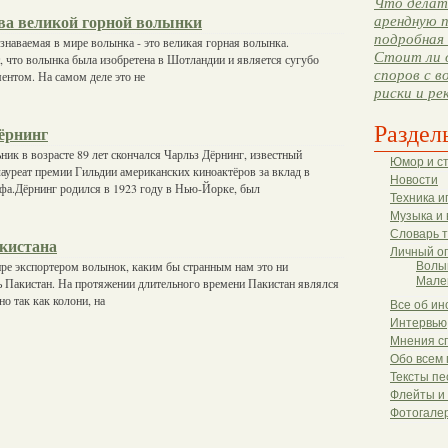
Что делать
арендную п
ва великой горной волынки
подробная 
знаваемая в мире волынка - это великая горная волынка.
Стоит ли 
 что волынка была изобретена в Шотландии и является сугубо
споров с в
ентом. На самом деле это не
риски и ре
Раздел
ёрнинг
ик в возрасте 89 лет скончался Чарльз Дёрнинг, известный
Юмор и с
лауреат премии Гильдии американских киноактёров за вклад в
Новости
фа.Дёрнинг родился в 1923 году в Нью-Йорке, был
Техника и
Музыка и 
Словарь 
кистана
Личный о
е экспортером волынок, каким бы странным нам это ни
Волы
Мале
ть Пакистан. На протяжении длительного времени Пакистан являлся
но так как колони, на
Все об ин
Интервью
Мнения с
Обо всем 
Тексты пе
Флейты и
Фотогале