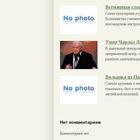
Всемирная сла
Самая популярная и у
Большинство считают,
шотландским инструм
Умер Чарльз Д
В минувший понедельн
американский актёр, 
развитие кинематогра
Волынка из Па
Самым крупным в мир
показалось, был и ес
английской колонией, 
Нет комментариев
Комментариев нет.