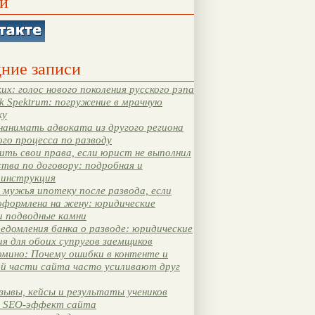
и
ние записи
их: голос нового поколения русского рэпа
k Spektrum: погружение в мрачную
ку
нанимать адвоката из другого региона
ого процесса по разводу
ть свои права, если юрист не выполнил
тва по договору: подробная и
 инструкция
мужья ипотеку после развода, если
оформлена на жену: юридические
и подводные камни
едомления банка о разводе: юридические
я для обоих супругов заемщиков
мино: Почему ошибки в контенте и
ой части сайта часто усиливают друг
зывы, кейсы и результаты учеников
 SEO-эффект сайта