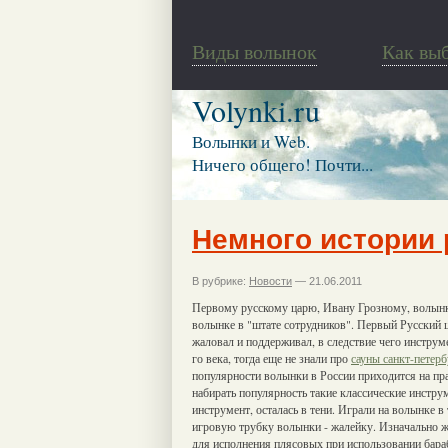
Виды волынок
Как вы
Volynki.ru
Волынки и Web.
Ничего общего! Почти...
Немного истории 
В рубрике:
Новости
— 21.06.2011
Первому русскому царю, Ивану Грозному, волынк
волынке в "штате сотрудников".
Первый Русский ц
жаловал и поддерживал, в следствие чего инструм
го века, тогда еще не знали про
сауны санкт-петерб
популярности волынки в России приходится на пра
набирать популярность такие классические инструм
инструмент, осталась в тени. Играли на волынке в
игровую трубку волынки - жалейку. Изначально жа
для исполнения плясовых при использовании бара