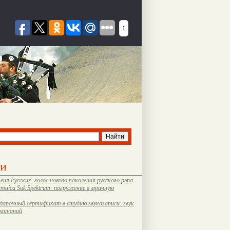
1
ти
еня Русских: голос нового поколения русского рэпа
amaica Suk Spektrum: погружение в мрачную
дарочный сертификат в студию звукозаписи: звук
оминаний