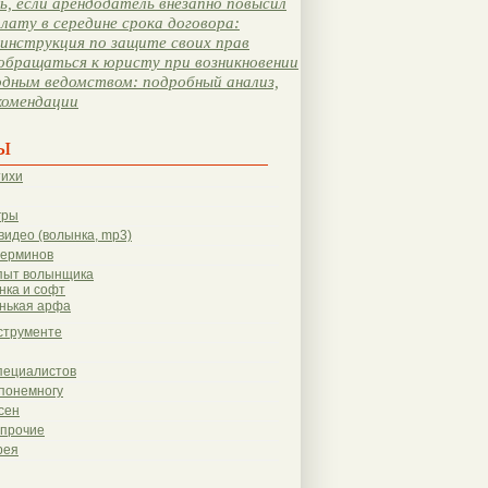
, если арендодатель внезапно повысил
лату в середине срока договора:
инструкция по защите своих прав
обращаться к юристу при возникновении
одным ведомством: подробный анализ,
комендации
ы
тихи
гры
видео (волынка, mp3)
терминов
пыт волынщика
нка и софт
нькая арфа
струменте
пециалистов
понемногу
сен
 прочие
рея