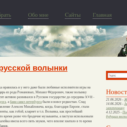
брать
Обо мне
Cайты
Главная
русской волынки
а нравилась и у него даже были любимые исполнители игры на
Новос
арь из рода Романовых, Михаил Фёдорович, также волынку
ент активно развивался в Русском государстве до середины XVII -
21.06.2026 -
Ж
урга
, а
бани санкт-петербурга
были и вовсе редкостью. Спад
14.06.2026 -
J
вление Алексея Михайловича, когда, благодаря Европе, стали
электронику
енты, как гобой, кларнет и т.п. Волынка, как простейший
4.12.2025 -
По
 то время разве что бродячие музыканты, а пастухи использовали
будущих восп
лейка имела всего пять звуков, чего вполне хватало в то время
банов.