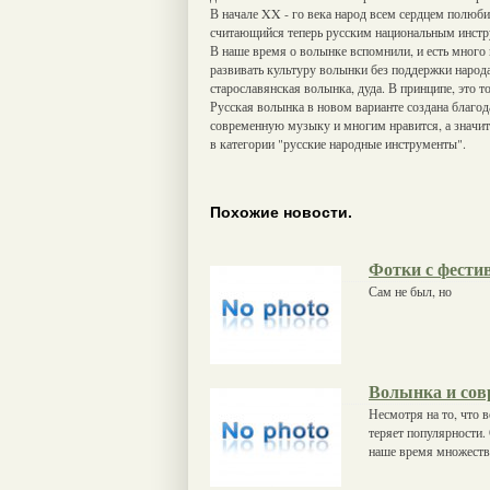
В начале XX - го века народ всем сердцем полюб
считающийся теперь русским национальным инстру
В наше время о волынке вспомнили, и есть много 
развивать культуру волынки без поддержки народ
старославянская волынка, дуда. В принципе, это т
Русская волынка в новом варианте создана благод
современную музыку и многим нравится, а значит,
в категории "русские народные инструменты".
Похожие новости.
Фотки с фестив
Сам не был, но
Волынка и сов
Несмотря на то, что 
теряет популярности.
наше время множеств