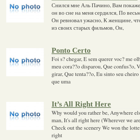
Снился мне Аль Пачино, Вам покажет
он во сне на меня сердился, По весь
Он ревновал ужасно, К женщине, что
из своих старых фильмов, Он,
Ponto Certo
Foi s? chegar, E sem querer voc? me olh
meu cora??o disparou, Que confus?o, 
girar, Que tenta??o, Eu sinto seu cheiro
que uma
It’s All Right Here
Why would you rather be, Anywhere else
man, It's all right here (Wherever we ar
Check out the scenery We won the lottery
right