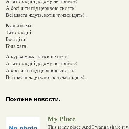
А тато злодій додому не прийде!
А босі діти під церквою сидять!
Всі щастя ждуть, котів чужих їдять!..
Курва мама!
Тато злодій!
Босі діти!
Гола хата!
А курва мама паски не пече!
А тато злодій додому не прийде!
А босі діти під церквою сидять!
Всі щастя ждуть, котів чужих їдять!..
Похожие новости.
My Place
This is my place And I wanna share it w