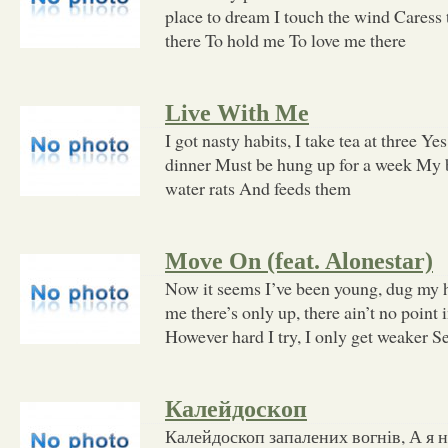
place to dream I touch the wind Caress
there To hold me To love me there
Live With Me
I got nasty habits, I take tea at three Yes
dinner Must be hung up for a week My b
water rats And feeds them
Move On (feat. Alonestar)
Now it seems I’ve been young, dug my h
me there’s only up, there ain’t no point
However hard I try, I only get weaker 
Калейдоскоп
Калейдоскоп запалених вогнів, А я 