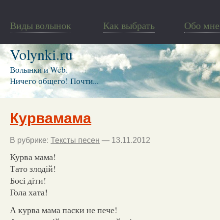
Виды волынок
Как выбрать
Обо мне
Volynki.ru
Волынки и Web.
Ничего общего! Почти...
Курвамама
В рубрике:
Тексты песен
— 13.11.2012
Курва мама!
Тато злодій!
Босі діти!
Гола хата!
А курва мама паски не пече!