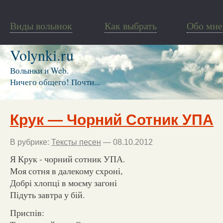
Виды волынок
Как выбрать
Обо мне
Volynki.ru
Волынки и Web.
Ничего общего! Почти...
Крук — Чорний Сотник УПА
В рубрике:
Тексты песен
— 08.10.2012
Я Крук - чорний сотник УПА.
Моя сотня в далекому схроні,
Добрі хлопці в моєму загоні
Підуть завтра у бій.
Приспів: