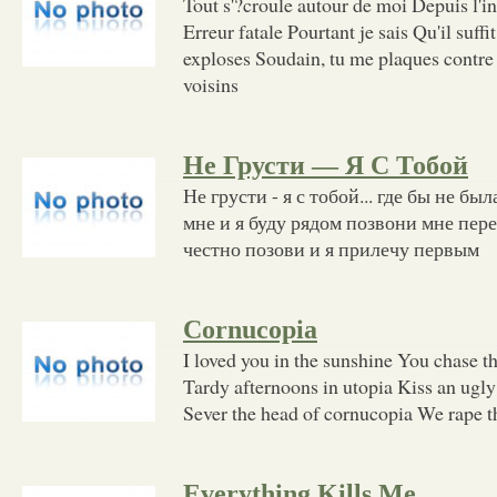
Tout s'?croule autour de moi Depuis l'inst
Erreur fatale Pourtant je sais Qu'il suffi
exploses Soudain, tu me plaques contre
voisins
Не Грусти — Я С Тобой
Не грусти - я с тобой... где бы не б
мне и я буду рядом позвони мне пере
честно позови и я прилечу первым
Cornucopia
I loved you in the sunshine You chase t
Tardy afternoons in utopia Kiss an ugly 
Sever the head of cornucopia We rape t
Everything Kills Me