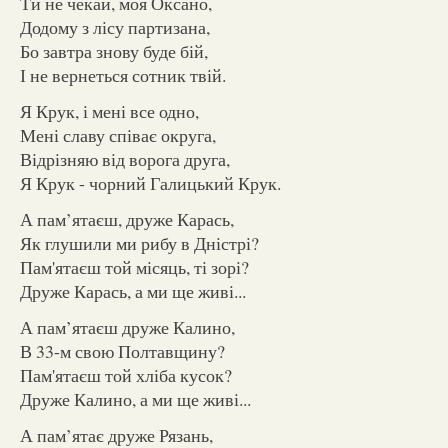
Ти не чекай, моя Оксано,
Додому з лісу партизана,
Бо завтра знову буде бій,
І не вернеться сотник твій.
Я Крук, і мені все одно,
Мені славу співає округа,
Відрізняю від ворога друга,
Я Крук - чорний Галицький Крук.
А пам’ятаєш, друже Карась,
Як глушили ми рибу в Дністрі?
Пам'ятаєш той місяць, ті зорі?
Друже Карась, а ми ще живі...
А пам’ятаєш друже Калино,
В 33-м свою Полтавщину?
Пам'ятаєш той хліба кусок?
Друже Калино, а ми ще живі...
А пам’ятає друже Рязань,