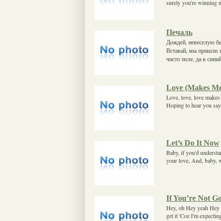
surely you're winning 
Печаль
Дождей, невеселую бы
Вставай, мы пришли з
чисто поле, да в сини
Love (Makes Me
Love, love, love makes 
Hoping to hear you say
Let’s Do It Now
Baby, if you'd understa
your love, And, baby, w
If You’re Not 
Hey, oh Hey yeah Hey b
get it 'Coz I'm expecti