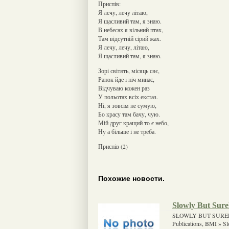
Приспів:
Я лечу, лечу літаю,
Я щасливий там, я знаю.
В небесах я вільний птах,
Там відсутній сірий жах.
Я лечу, лечу, літаю,
Я щасливий там, я знаю.
Зорі світять, місяць сяє,
Ранок йде і ніч минає,
Відчуваю кожен раз
У польотах всіх екстаз.
Ні, я зовсім не сумую,
Бо красу там бачу, чую.
Мій друг кращий то є небо,
Ну а більше і не треба.
Приспів (2)
Похожие новости.
Slowly But Sure
SLOWLY BUT SURELY
Publications, BMI » Slo