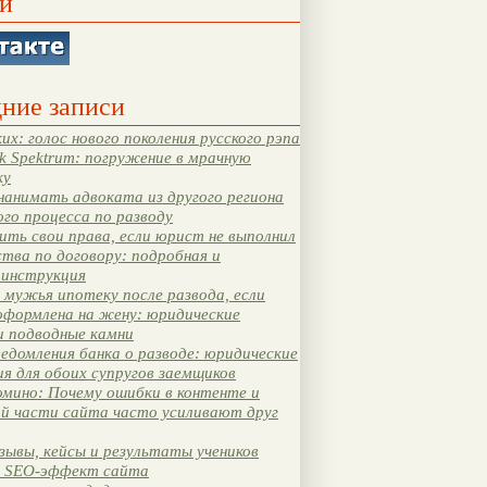
и
ние записи
их: голос нового поколения русского рэпа
k Spektrum: погружение в мрачную
ку
нанимать адвоката из другого региона
ого процесса по разводу
ть свои права, если юрист не выполнил
тва по договору: подробная и
 инструкция
мужья ипотеку после развода, если
оформлена на жену: юридические
и подводные камни
едомления банка о разводе: юридические
я для обоих супругов заемщиков
мино: Почему ошибки в контенте и
ой части сайта часто усиливают друг
зывы, кейсы и результаты учеников
 SEO-эффект сайта