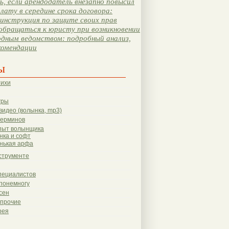
, если арендодатель внезапно повысил
лату в середине срока договора:
инструкция по защите своих прав
обращаться к юристу при возникновении
одным ведомством: подробный анализ,
комендации
ы
тихи
гры
видео (волынка, mp3)
терминов
пыт волынщика
нка и софт
нькая арфа
струменте
пециалистов
понемногу
сен
 прочие
рея