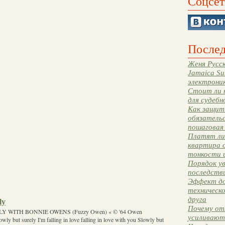
Соцсет
Послед
Женя Русск
Jamaica Su
электрони
Стоит ли 
для судебн
Как защити
обязательс
пошаговая
Платят ли 
квартира 
тонкости 
Порядок ув
последстви
Эффект до
техническ
друга
ly
Почему от
 WITH BONNIE OWENS (Fuzzy Owen) « © '64 Owen
усиливают
wly but surely I'm falling in love falling in love with you Slowly but