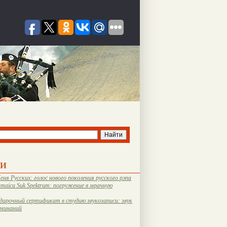
ти
еня Русских: голос нового поколения русского рэпа
amaica Suk Spektrum: погружение в мрачную
дарочный сертификат в студию звукозаписи: звук
оминаний