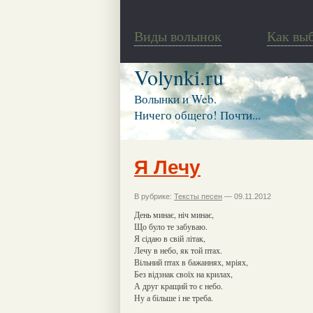
Виды волынок
Как вы
Volynki.ru
Волынки и Web.
Ничего общего! Почти...
Я Лечу
В рубрике:
Тексты песен
— 09.11.2012
День минає, ніч минає,
Що було те забуваю.
Я сідаю в свій літак,
Лечу в небо, як той птах.
Вільний птах в бажаннях, мріях,
Без відзнак своїх на крилах,
А друг кращий то є небо.
Ну а більше і не треба.