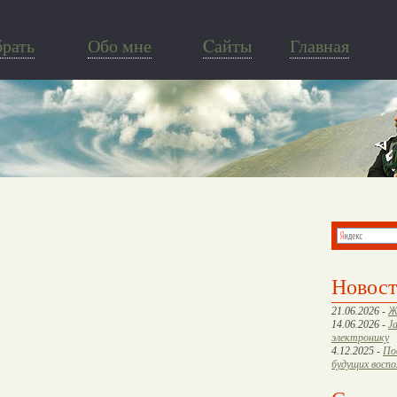
брать
Обо мне
Cайты
Главная
Новос
21.06.2026 -
Ж
14.06.2026 -
J
электронику
4.12.2025 -
По
будущих восп