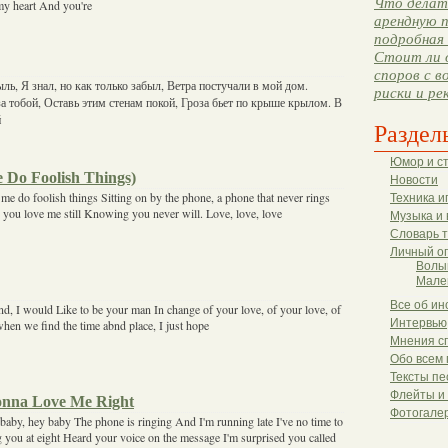
Что делать
my heart And you're
арендную п
подробная 
Стоит ли 
споров с в
ль, Я знал, но как только забыл, Ветра постучали в мой дом.
риски и ре
а тобой, Оставь этим стенам покой, Гроза бьет по крыше крылом. В
й
Раздел
Юмор и с
 Do Foolish Things)
Новости
me do foolish things Sitting on by the phone, a phone that never rings
Техника и
 you love me still Knowing you never will. Love, love, love
Музыка и 
Словарь 
Личный о
Волы
Мале
Все об ин
nd, I would Like to be your man In change of your love, of your love, of
Интервью
hen we find the time abnd place, I just hope
Мнения с
Обо всем 
Тексты пе
Флейты и
Gonna Love Me Right
Фотогале
aby, hey baby The phone is ringing And I'm running late I've no time to
ng you at eight Heard your voice on the message I'm surprised you called