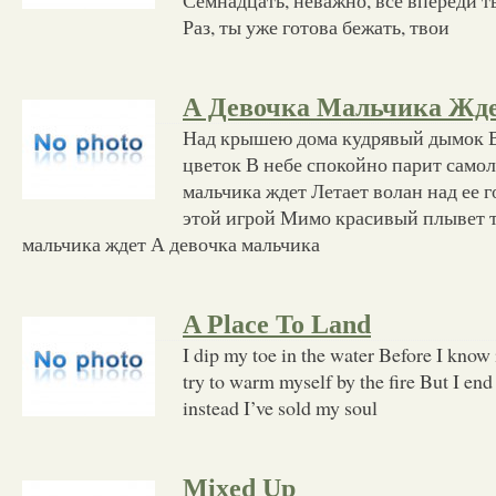
Раз, ты уже готова бежать, твои
А Девочка Мальчика Жд
Над крышею дома кудрявый дымок В
цветок В небе спокойно парит самол
мальчика ждет Летает волан над ее 
этой игрой Мимо красивый плывет т
мальчика ждет А девочка мальчика
A Place To Land
I dip my toe in the water Before I know 
try to warm myself by the fire But I en
instead I’ve sold my soul
Mixed Up