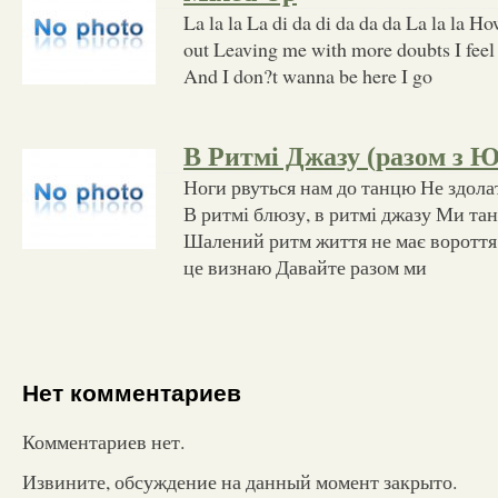
La la la La di da di da da da La la la 
out Leaving me with more doubts I feel
And I don?t wanna be here I go
В Ритмі Джазу (разом з 
Ноги рвуться нам до танцю Не здола
В ритмі блюзу, в ритмі джазу Ми т
Шалений ритм життя не має вороття Т
це визнаю Давайте разом ми
Нет комментариев
Комментариев нет.
Извините, обсуждение на данный момент закрыто.