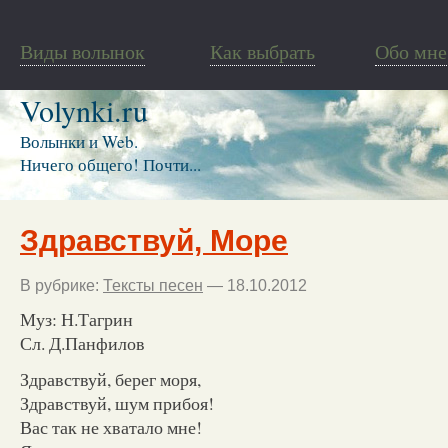
Виды волынок
Как выбрать
Обо мне
Volynki.ru
Волынки и Web.
Ничего общего! Почти...
Здравствуй, Море
В рубрике:
Тексты песен
— 18.10.2012
Муз: Н.Тагрин
Сл. Д.Панфилов
Здравствуй, берег моря,
Здравствуй, шум прибоя!
Вас так не хватало мне!