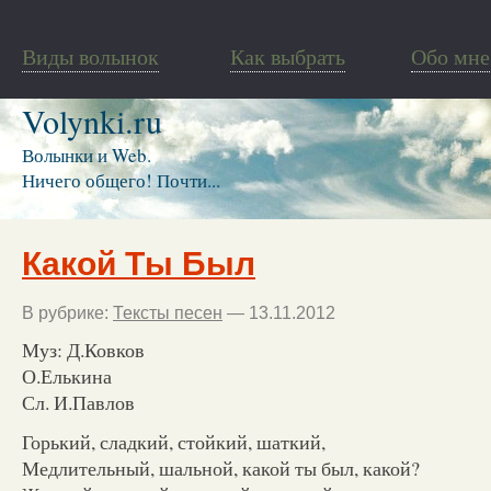
Виды волынок
Как выбрать
Обо мне
Volynki.ru
Волынки и Web.
Ничего общего! Почти...
Какой Ты Был
В рубрике:
Тексты песен
— 13.11.2012
Муз: Д.Ковков
О.Елькина
Сл. И.Павлов
Горький, сладкий, стойкий, шаткий,
Медлительный, шальной, какой ты был, какой?