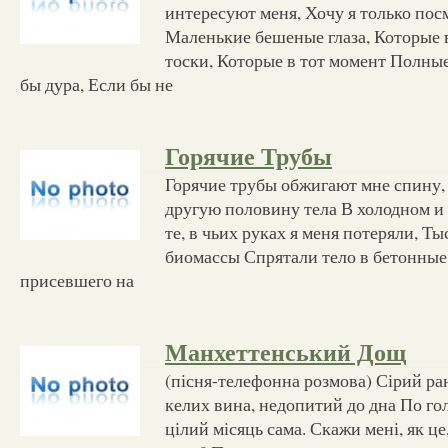
интересуют меня, Хочу я только пос
Маленькие бешеные глаза, Которые 
тоски, Которые в тот момент Полные
бы дура, Если бы не
Горячие Трубы
Горячие трубы обжигают мне спину,
другую половину тела В холодном и 
те, в чьих руках я меня потеряли, Т
биомассы Спрятали тело в бетонные 
присевшего на
Манхеттенський Дощ
(пісня-телефонна розмова) Сірий ран
келих вина, недопитий до дна По го
цілий місяць сама. Скажи мені, як це