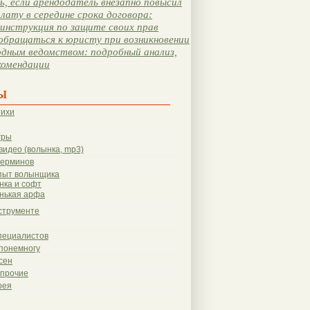
, если арендодатель внезапно повысил
лату в середине срока договора:
инструкция по защите своих прав
обращаться к юристу при возникновении
одным ведомством: подробный анализ,
комендации
ы
тихи
гры
видео (волынка, mp3)
терминов
пыт волынщика
нка и софт
нькая арфа
струменте
пециалистов
понемногу
сен
 прочие
рея