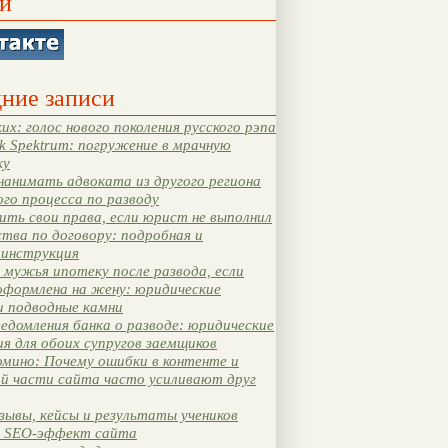
и
ние записи
их: голос нового поколения русского рэпа
k Spektrum: погружение в мрачную
ку
нанимать адвоката из другого региона
ого процесса по разводу
ть свои права, если юрист не выполнил
тва по договору: подробная и
 инструкция
мужья ипотеку после развода, если
оформлена на жену: юридические
и подводные камни
едомления банка о разводе: юридические
я для обоих супругов заемщиков
мино: Почему ошибки в контенте и
ой части сайта часто усиливают друг
зывы, кейсы и результаты учеников
 SEO-эффект сайта