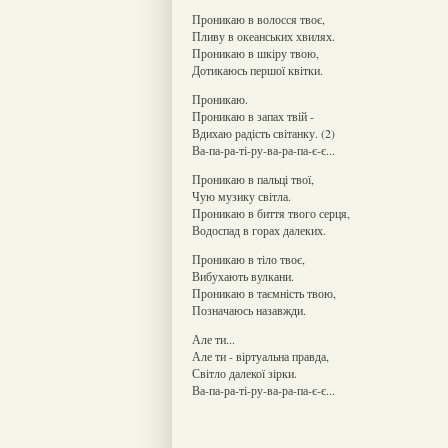
Проникаю в волосся твоє,
Пливу в океанських хвилях.
Проникаю в шкіру твою,
Дотикаюсь першої квітки.
Проникаю.
Проникаю в запах твій -
Вдихаю радість світанку. (2)
Ва-па-ра-ті-ру-ва-ра-па-є-є...
Проникаю в пальці твої,
Чую музику світла.
Проникаю в биття твого серця,
Водоспад в горах далеких.
Проникаю в тіло твоє,
Вибухають вулкани.
Проникаю в таємність твою,
Позначаюсь назавжди.
Але ти...
Але ти - віртуальна правда,
Світло далекої зірки.
Ва-па-ра-ті-ру-ва-ра-па-є-є...