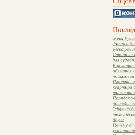
Соцсет
Послед
Женя Русск
Jamaica Su
электрони
Стоит ли 
для судебн
Как защити
обязательс
пошаговая
Платят ли 
квартира 
тонкости 
Порядок ув
последстви
Эффект до
техническ
друга
Почему от
усиливают