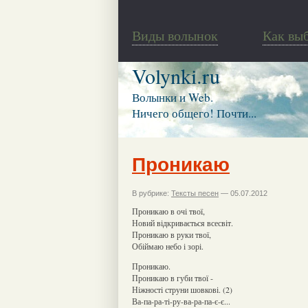
Виды волынок
Как вы
Volynki.ru
Волынки и Web.
Ничего общего! Почти...
Проникаю
В рубрике:
Тексты песен
— 05.07.2012
Проникаю в очі твої,
Новий відкривається всесвіт.
Проникаю в руки твої,
Обіймаю небо і зорі.
Проникаю.
Проникаю в губи твої -
Ніжності струни шовкові. (2)
Ва-па-ра-ті-ру-ва-ра-па-є-є...