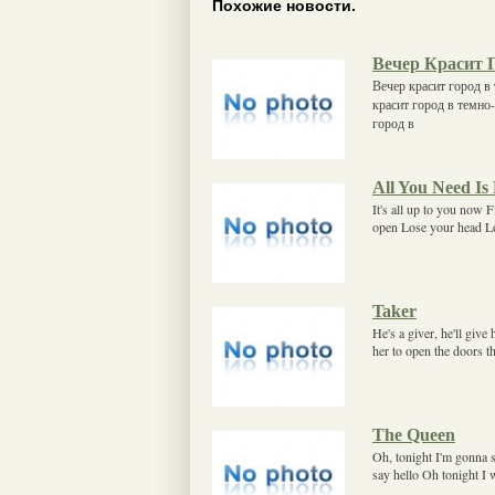
Похожие новости.
Вечер Красит 
Вечер красит город в 
красит город в темно-
город в
All You Need I
It's all up to you now 
open Lose your head Lo
Taker
He's a giver, he'll give
her to open the doors th
The Queen
Oh, tonight I'm gonna 
say hello Oh tonight I 