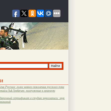
ти
еня Русских: голос нового поколения русского рэпа
amaica Suk Spektrum: погружение в мрачную
дарочный сертификат в студию звукозаписи: звук
оминаний