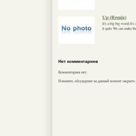
Up (Remix)
It's a big big world It'
it quits We can make th
Нет комментариев
Комментариев нет.
Извините, обсуждение на данный момент закрыто.