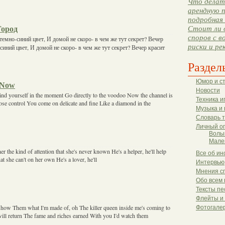
Что делать
арендную п
подробная 
Город
Стоит ли 
споров с в
темно-синий цвет, И домой не скоро- в чем же тут секрет? Вечер
риски и ре
синий цвет, И домой не скоро- в чем же тут секрет? Вечер красит
Раздел
Юмор и с
s Now
Новости
Find yourself in the moment Go directly to the voodoo Now the channel is
Техника и
se control You come on delicate and fine Like a diamond in the
Музыка и 
Словарь 
Личный о
Волы
Мале
 her the kind of attention that she's never known He's a helper, he'll help
Все об ин
at she can't on her own He's a lover, he'll
Интервью
Мнения с
Обо всем 
Тексты пе
Флейты и
show Them what I'm made of, oh The killer queen inside me's coming to
Фотогале
will return The fame and riches earned With you I'd watch them