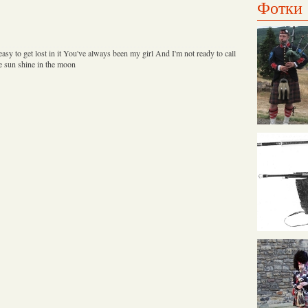
Фотки
s easy to get lost in it You've always been my girl And I'm not ready to call
e sun shine in the moon