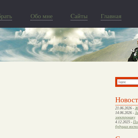
брать
Обо мне
Cайты
Главная
Новос
21.06.2026 -
Ж
14.06.2026 -
J
электронику
4.12.2025 -
По
будущих восп