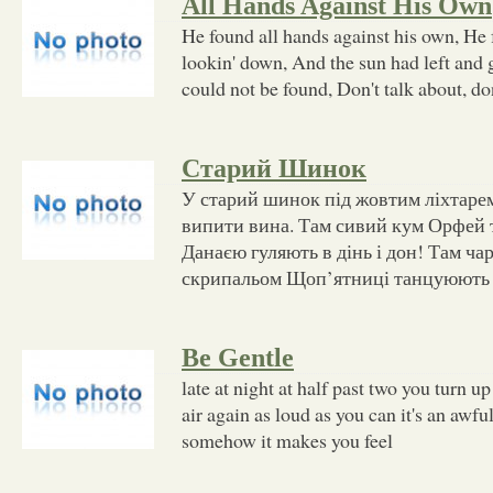
All Hands Against His Own
He found all hands against his own, He 
lookin' down, And the sun had left and g
could not be found, Don't talk about, do
Старий Шинок
У старий шинок під жовтим ліхтарем
випити вина. Там сивий кум Орфей 
Данаєю гуляють в дінь і дон! Там ча
скрипальом Щоп’ятниці танцуюють к
Be Gentle
late at night at half past two you turn up
air again as loud as you can it's an awfu
somehow it makes you feel