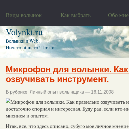
Виды волынок
Как выбрать
Обо мне
Volynki.ru
Волынки и Web.
Ничего общего! Почти...
Микрофон для волынки. Как
озвучивать инструмент.
В рубрике:
Личный опыт волынщика
— 16.11.2008
достаточно спорная и интересная. Буду рад, если кто-н
мнением и опытом.
Итак, все, что здесь описано, субуго мое личное мнени