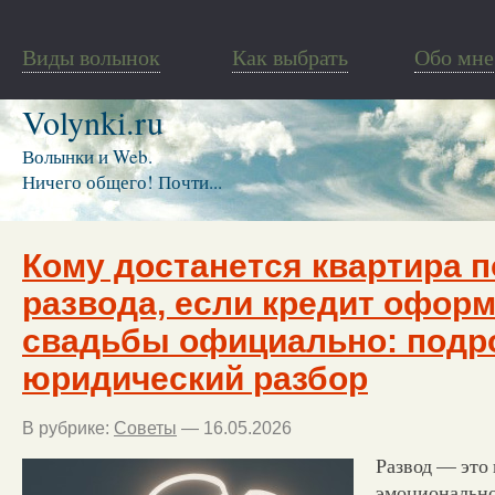
Виды волынок
Как выбрать
Обо мне
Volynki.ru
Волынки и Web.
Ничего общего! Почти...
Кому достанется квартира 
развода, если кредит офор
свадьбы официально: под
юридический разбор
В рубрике:
Советы
— 16.05.2026
Развод — это 
эмоционально