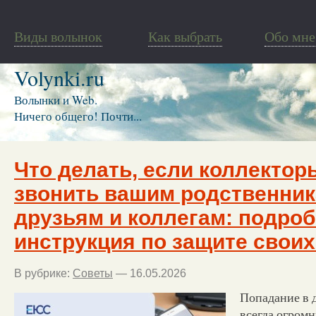
Виды волынок
Как выбрать
Обо мне
Volynki.ru
Волынки и Web.
Ничего общего! Почти...
Что делать, если коллектор
звонить вашим родственник
друзьям и коллегам: подро
инструкция по защите своих
В рубрике:
Советы
— 16.05.2026
Попадание в 
всегда огромн