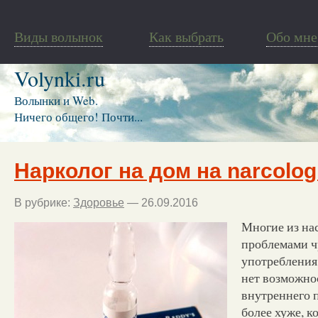
Виды волынок
Как выбрать
Обо мне
Volynki.ru
Волынки и Web.
Ничего общего! Почти...
Нарколог на дом на narcolo
В рубрике:
Здоровье
— 26.09.2016
Многие из на
проблемами ч
употребления 
нет возможнос
внутреннего 
более хуже, к