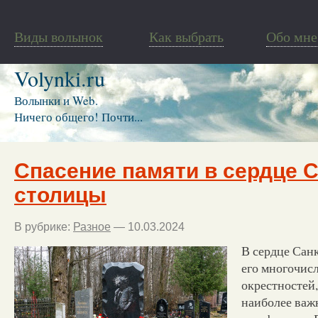
Виды волынок
Как выбрать
Обо мне
Volynki.ru
Волынки и Web.
Ничего общего! Почти...
Спасение памяти в сердце 
столицы
В рубрике:
Разное
— 10.03.2024
В сердце Санк
его многочис
окрестностей,
наиболее важ