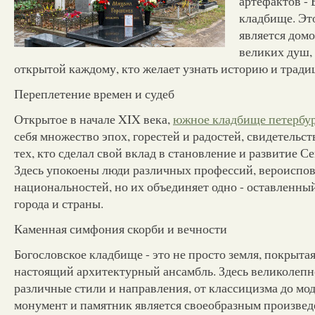
артефактов - 
кладбище. Это
является дом
великих душ, 
открытой каждому, кто желает узнать историю и традиц
Переплетение времен и судеб
Открытое в начале XIX века,
южное кладбище петербу
себя множество эпох, горестей и радостей, свидетельст
тех, кто сделал свой вклад в становление и развитие С
Здесь упокоены люди различных профессий, вероиспо
национальностей, но их объединяет одно - оставленны
города и страны.
Каменная симфония скорби и вечности
Богословское кладбище - это не просто земля, покрытая
настоящий архитектурный ансамбль. Здесь великолепн
различные стили и направления, от классицизма до мо
монумент и памятник является своеобразным произвед