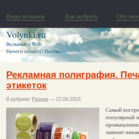
Виды волынок
Как выбрать
Обо мне
Volynki.ru
Волынки и Web.
Ничего общего! Почти...
Рекламная полиграфия. Печ
этикеток
В рубрике:
Разное
— 22.06.2023
Самый востр
популярный ж
промышленнос
заменят ника