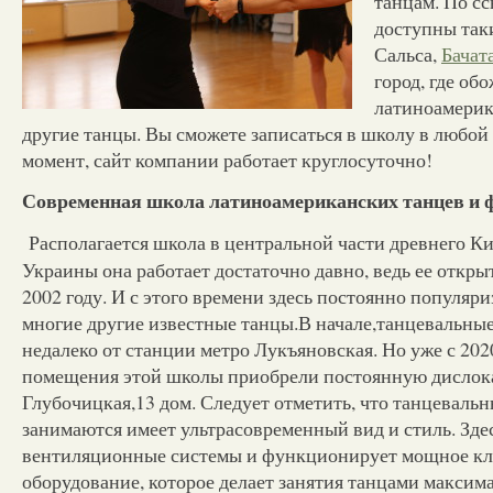
танцам. По сс
доступны так
Сальса,
Бачат
город, где об
латиноамерик
другие танцы. Вы сможете записаться в школу в любой
момент, сайт компании работает круглосуточно!
Современная школа латиноамериканских танцев и 
Располагается школа в центральной части древнего К
Украины она работает достаточно давно, ведь ее откры
2002 году. И с этого времени здесь постоянно популяриз
многие другие известные танцы.В начале,танцевальные
недалеко от станции метро Лукъяновская. Но уже с 20
помещения этой школы приобрели постоянную дислок
Глубочицкая,13 дом. Следует отметить, что танцевальны
занимаются имеет ультрасовременный вид и стиль. Зд
вентиляционные системы и функционирует мощное кл
оборудование, которое делает занятия танцами макси