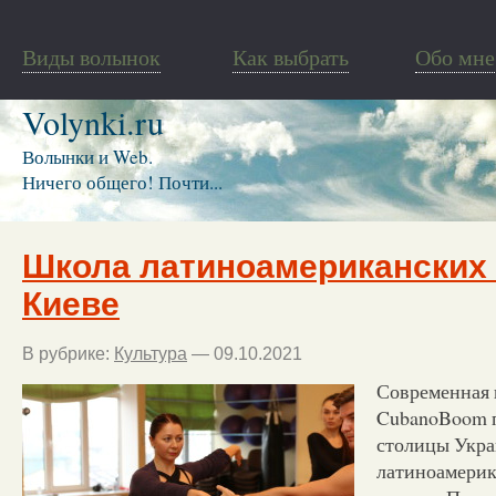
Виды волынок
Как выбрать
Обо мне
Volynki.ru
Волынки и Web.
Ничего общего! Почти...
Школа латиноамериканских 
Киеве
В рубрике:
Культура
— 09.10.2021
Современная 
CubanoBoom п
столицы Укра
латиноамерик