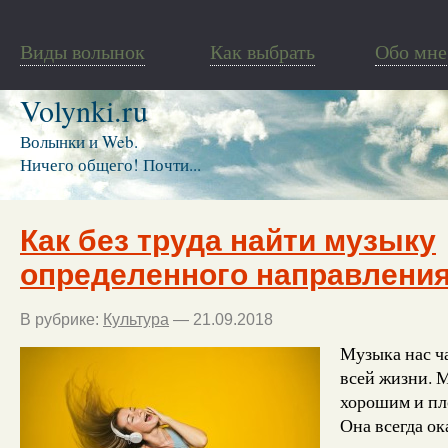
Виды волынок
Как выбрать
Обо мне
Volynki.ru
Волынки и Web.
Ничего общего! Почти...
Как без труда найти музыку
определенного направлени
В рубрике:
Культура
— 21.09.2018
Музыка нас ч
всей жизни. 
хорошим и пл
Она всегда ок