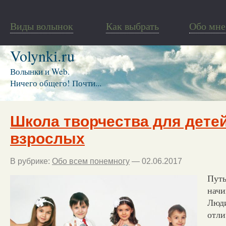
Виды волынок
Как выбрать
Обо мне
Volynki.ru
Волынки и Web.
Ничего общего! Почти...
Школа творчества для детей
взрослых
В рубрике:
Обо всем понемногу
— 02.06.2017
Путь
начи
Люди
отли