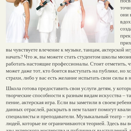
посв
точн
они 
вдох
созд
прек
прих
вы чувствуете влечение к музыке, танцам, актерской игре
начать? Что ж, вы можете стать студентом школы мюзик
работать настоящие профессионалы. Стоит отметить, ч
может даже тот, кто боится выступать на публике, но х
страхи, либо у вас есть желание испытать свои силы в 
Школа готова предоставить свои услуги детям, у кото
творческие способности к разным видам искусства – т
пение, актерская игра. Если вы заметили в своем ребен
данных отраслей, раскрыть в нем талант помогут ква
специалисты и преподаватели. Музыкальный театр – эт
людей, которые не ограничиваются теорией. Здесь вы в
азы актерского мастерства и публичных выступлений, п