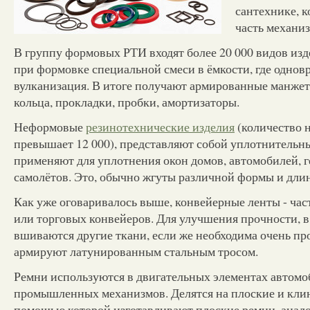
сантехнике, 
часть механиз
В группу формовых РТИ входят более 20 000 видов из
при формовке специальной смеси в ёмкости, где однов
вулканизация. В итоге получают армированные манже
кольца, прокладки, пробки, амортизаторы.
Неформовые
резинотехнические изделия
(количество 
превышает 12 000), представляют собой уплотнительн
применяют для уплотнения окон домов, автомобилей, 
самолётов. Это, обычно жгуты различной формы и дли
Как уже оговаривалось выше, конвейерные ленты - ч
или торговых конвейеров. Для улучшения прочности, 
вшиваются другие ткани, если же необходима очень про
армируют латунированным стальным тросом.
Ремни используются в двигательных элементах автомоб
промышленных механизмов. Делятся на плоские и клин
помощью которой изготавливают плоские ремни, анало