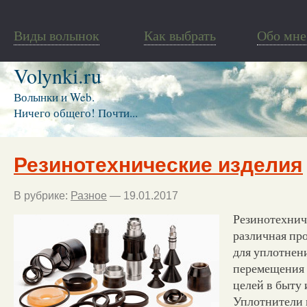
Виды волынок
Как выбрать
Обо мне
Volynki.ru
Волынки и Web.
Ничего общего! Почти...
Резинотехнические изделия
В рубрике:
Разное
— 19.01.2017
Резинотехнич
различная пр
для уплотнени
перемещения 
целей в быту 
Уплотнители 