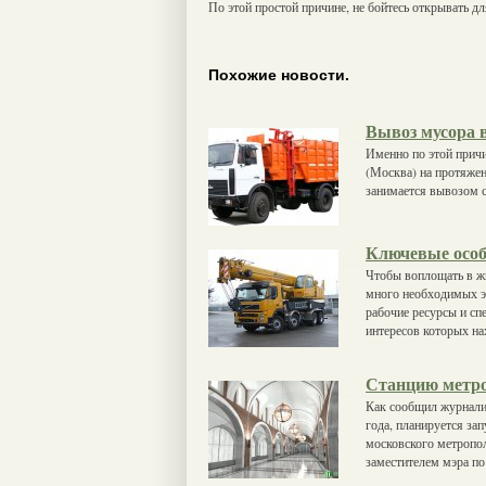
По этой простой причине, не бойтесь открывать для
Похожие новости.
Вывоз мусора 
Именно по этой причи
(Москва) на протяжен
занимается вывозом с
Ключевые особ
Чтобы воплощать в жи
много необходимых эл
рабочие ресурсы и сп
интересов которых н
Станцию метро 
Как сообщил журнали
года, планируется за
московского метропол
заместителем мэра по