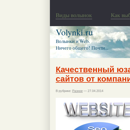
Виды волынок
Как вы
Volynki.ru
Волынки и Web.
Ничего общего! Почти...
Качественный юза
сайтов от компан
В рубрике:
Разное
— 27.04.2014