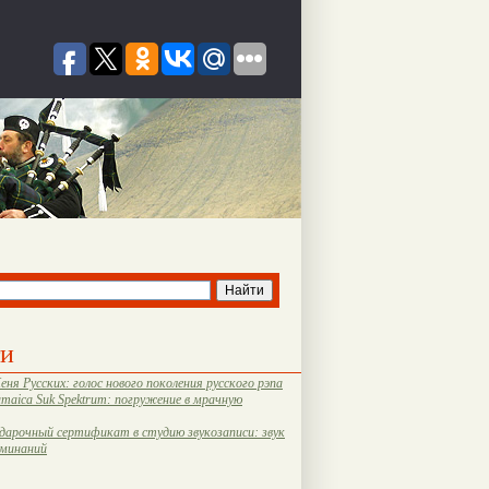
ти
еня Русских: голос нового поколения русского рэпа
amaica Suk Spektrum: погружение в мрачную
дарочный сертификат в студию звукозаписи: звук
оминаний