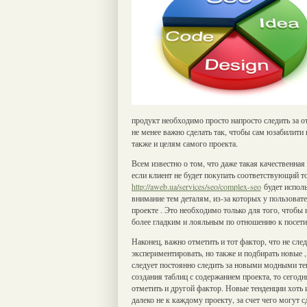
продукт необходимо просто напросто следить за о
не менее важно сделать так, чтобы сам юзабилити
также и целям самого проекта.
Всем известно о том, что даже такая качественная
если клиент не будет покупать соответствующий т
http://aweb.ua/services/seo/complex-seo
будет исполь
внимание тем деталям, из-за которых у пользоват
проекте . Это необходимо только для того, чтобы 
более гладким и лояльным по отношению к посети
Наконец, важно отметить и тот фактор, что не сле
экспериментировать, но также и подбирать новые ,
следует постоянно следить за новыми модными те
создания таблиц с содержанием проекта, то сегод
отметить и другой фактор. Новые тенденции хоть
далеко не к каждому проекту, за счет чего могут 