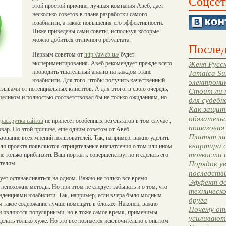
Соцсет
этой простой причине, лучшая компания Авеб, дает
несколько советов в плане разработки самого
юзабилити, а также повышения его эффективности.
Ниже приведены сами советы, используя которые
можно добиться отличного результата.
Послед
Первым советом от
http://aweb.ua/
будет
экспериментирования. Авеб рекомендует прежде всего
Женя Русск
проводить тщательный анализ на каждом этапе
Jamaica Su
юзабилити. Для того, чтобы получить качественный
электрони
тзывами от потенциальных клиентов. А для этого, в свою очередь,
Стоит ли 
 целиком и полностью соответствовал бы не только ожиданиям, но
для судебн
Как защити
обязательс
раскрутка сайтов
не принесет особенных результатов в том случае ,
пошаговая
овар. По этой причине, еще одним советом от Авеб
Платят ли 
зование всех мнений пользователей. Так, например, важно уделить
квартира 
еля проекта появляются отрицательные впечатления о том или ином
не только приблизить Ваш портал к совершенству, но и сделать его
тонкости 
телям.
Порядок ув
последстви
дует останавливаться на одном. Важно не только все время
Эффект до
 непохожие методы. Но при этом не следует забывать и о том, что
техническ
нденциями юзабилити. Так, например, если вчера было модным
друга
ня такое содержание лучше помещать в блоках. Наконец, важно
Почему от
 и являются популярными, но в тоже самое время, применимы
усиливают
сделать только хуже. Но это все познается исключительно с опытом.