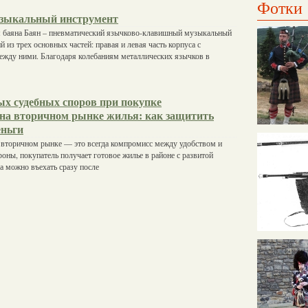
Фотки
узыкальный инструмент
 баяна Баян – пневматический язычково-клавишный музыкальный
 из трех основных частей: правая и левая часть корпуса с
ежду ними. Благодаря колебаниям металлических язычков в
ых судебных споров при покупке
на вторичном рынке жилья: как защитить
еньги
 вторичном рынке — это всегда компромисс между удобством и
роны, покупатель получает готовое жилье в районе с развитой
а можно въехать сразу после