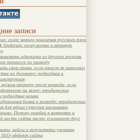
и
ние записи
их: голос нового поколения русского рэпа
k Spektrum: погружение в мрачную
ку
нанимать адвоката из другого региона
ого процесса по разводу
ть свои права, если юрист не выполнил
тва по договору: подробная и
 инструкция
мужья ипотеку после развода, если
оформлена на жену: юридические
и подводные камни
едомления банка о разводе: юридические
я для обоих супругов заемщиков
мино: Почему ошибки в контенте и
ой части сайта часто усиливают друг
зывы, кейсы и результаты учеников
 SEO-эффект сайта