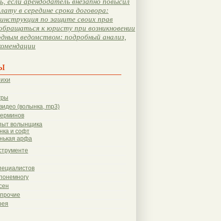
, если арендодатель внезапно повысил
лату в середине срока договора:
инструкция по защите своих прав
обращаться к юристу при возникновении
одным ведомством: подробный анализ,
комендации
ы
тихи
гры
видео (волынка, mp3)
терминов
пыт волынщика
нка и софт
нькая арфа
струменте
пециалистов
понемногу
сен
 прочие
рея