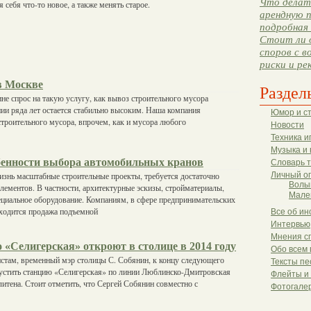
Что делать
 себя что-то новое, а также менять старое.
арендную п
подробная 
Стоит ли 
споров с в
риски и ре
в Москве
Раздел
не спрос на такую услугу, как вывоз строительного мусора
ии ряда лет остается стабильно высоким. Наша компания
Юмор и с
троительного мусора, впрочем, как и мусора любого
Новости
Техника и
Музыка и 
енности выбора автомобильных кранов
Словарь 
знь масштабные строительные проекты, требуется достаточно
Личный о
Волы
ементов. В частности, архитектурные эскизы, стройматериалы,
Мале
ециальное оборудование. Компаниям, в сфере предпринимательских
аходится продажа подъемной
Все об ин
Интервью
Мнения с
«Селигерская» откроют в столице в 2014 году
Обо всем 
стам, временный мэр столицы С. Собянин, к концу следующего
Тексты пе
пустить станцию «Селигерская» по линии Люблинско-Дмитровская
Флейты и
итена. Стоит отметить, что Сергей Собянин совместно с
Фотогале