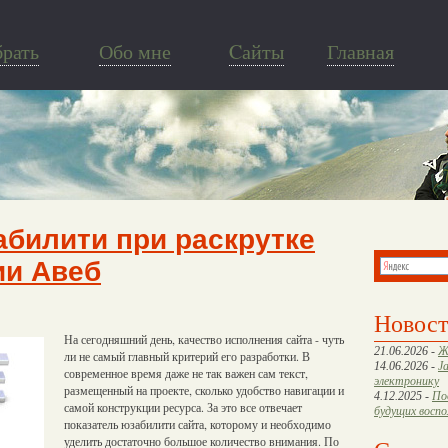
брать
Обо мне
Cайты
Главная
билити при раскрутке
ии Авеб
Новос
На сегодняшний день, качество исполнения сайта - чуть
21.06.2026 -
Ж
ли не самый главный критерий его разработки. В
14.06.2026 -
J
современное время даже не так важен сам текст,
электронику
размещенный на проекте, сколько удобство навигации и
4.12.2025 -
По
самой конструкции ресурса. За это все отвечает
будущих восп
показатель юзабилити сайта, которому и необходимо
уделить достаточно большое количество внимания. По