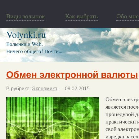
Виды волынок
Как выбрать
Обо мне
Volynki.ru
Волынки и Web.
Ничего общего! Почти...
Обмен электронной валюты
В рубрике:
Экономика
— 09.02.2015
Обмен элект
является пос
процедурой д
практически 
свой электро
изредка рассч