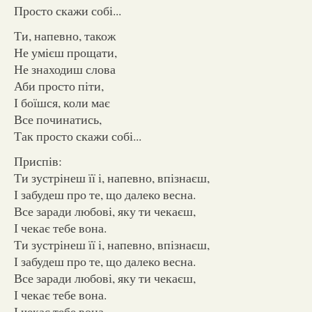
Просто скажи собі...
Ти, напевно, також
Не умієш прощати,
Не знаходиш слова
Аби просто піти,
І боїшся, коли має
Все починатись,
Так просто скажи собі...
Приспів:
Ти зустрінеш її і, напевно, впізнаєш,
І забудеш про те, що далеко весна.
Все заради любові, яку ти чекаєш,
І чекає тебе вона.
Ти зустрінеш її і, напевно, впізнаєш,
І забудеш про те, що далеко весна.
Все заради любові, яку ти чекаєш,
І чекає тебе вона.
І чекає тебе вона...