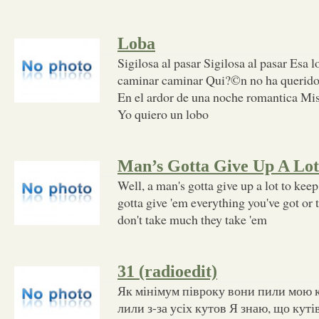
Loba
Sigilosa al pasar Sigilosa al pasar Esa l
caminar caminar Qui?©n no ha querido 
En el ardor de una noche romantica Mis
Yo quiero un lobo
Man’s Gotta Give Up A Lot
Well, a man's gotta give up a lot to ke
gotta give 'em everything you've got or t
don't take much they take 'em
31 (radioedit)
Як мінімум півроку вони пили мою 
лили з-за усіх кутов Я знаю, що кутів