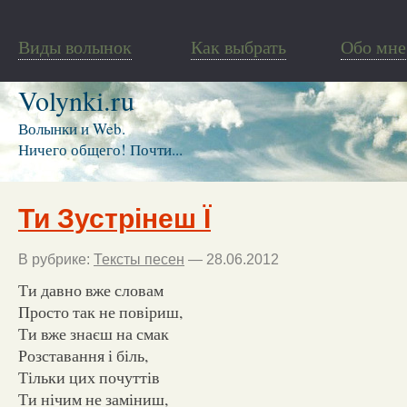
Виды волынок
Как выбрать
Обо мне
Volynki.ru
Волынки и Web.
Ничего общего! Почти...
Ти Зустрінеш Ї
В рубрике:
Тексты песен
— 28.06.2012
Ти давно вже словам
Просто так не повіриш,
Ти вже знаєш на смак
Розставання і біль,
Тільки цих почуттів
Ти нічим не заміниш,