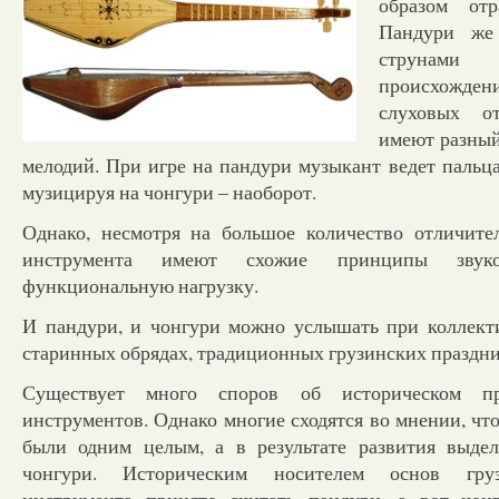
образом отр
Пандури же
струна
происхождени
слуховых о
имеют разный
мелодий. При игре на пандури музыкант ведет пальца
музицируя на чонгури – наоборот.
Однако, несмотря на большое количество отличите
инструмента имеют схожие принципы звуко
функциональную нагрузку.
И пандури, и чонгури можно услышать при коллект
старинных обрядах, традиционных грузинских праздни
Существует много споров об историческом пр
инструментов. Однако многие сходятся во мнении, ч
были одним целым, а в результате развития выдел
чонгури. Историческим носителем основ груз
инструмента принято считать пандури, а вот чонг