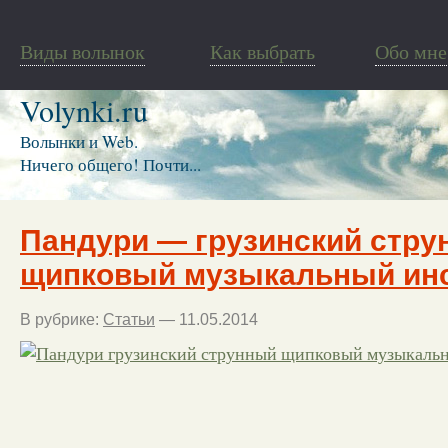
Виды волынок
Как выбрать
Обо мне
Volynki.ru
Волынки и Web.
Ничего общего! Почти...
Пандури — грузинский стр
щипковый музыкальный ин
В рубрике:
Статьи
— 11.05.2014