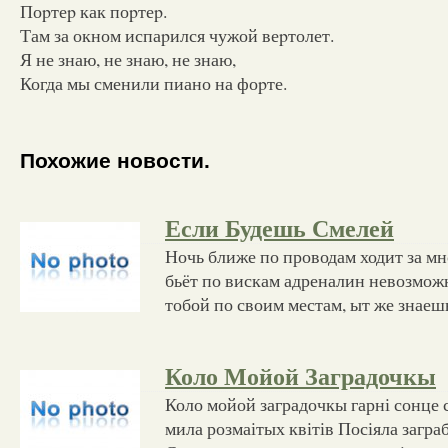
Поpтеp как поpтеp.
Там за окном испаpился чужой веpтолет.
Я не знаю, не знаю, не знаю,
Когда мы сменили пиано на фоpте.
Похожие новости.
Если Будешь Смелей
Ночь ближе по проводам ходит за м
бьёт по вискам адреналин невозможно 
тобой по своим местам, ыт же знаеш
Коло Мойой Заградочкы
Коло мойой заградочкы гарні сонце 
мила розмаітых квітів Посіяла загра