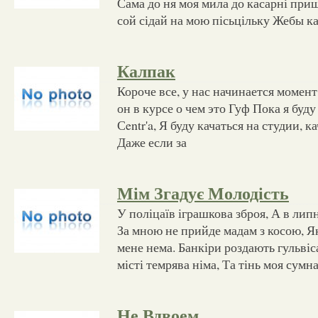
Сама до ня моя мила до касарні при
сой сідай на мою пісьцільку Жебы к
Калпак
Короче все, у нас начинается момент,
он в курсе о чем это Гуф Пока я буд
Сentr'a, Я буду качаться на студии, к
Даже если за
Мім Згадує Молодість
У поліцаїв іграшкова зброя, А в липн
За мною не прийде мадам з косою, Я
мене нема. Банкіри роздають гульвіс
місті темрява німа, Та тінь моя сумн
Не Вдвоем