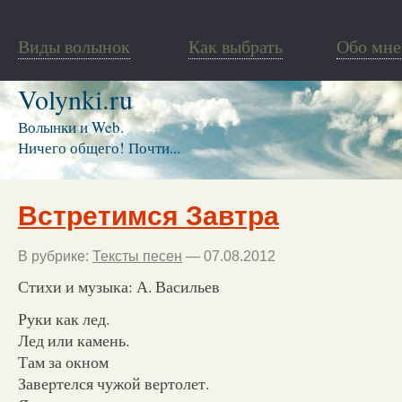
Виды волынок
Как выбрать
Обо мне
Volynki.ru
Волынки и Web.
Ничего общего! Почти...
Встретимся Завтра
В рубрике:
Тексты песен
— 07.08.2012
Стихи и музыка: А. Васильев
Руки как лед.
Лед или камень.
Там за окном
Завеpтелся чужой веpтолет.