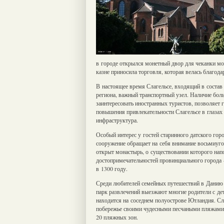
в городе открылся монетный двор для чеканки мо
казне приносила торговля, которая велась благод
В настоящее время Слагельсе, входящий в состав
региона, важный транспортный узел. Наличие бол
заинтересовать иностранных туристов, позволяет 
повышения привлекательности Слагельсе в глазах 
инфраструктура.
Особый интерес у гостей старинного датского гор
сооружение обращает на себя внимание восьмиуг
открыт монастырь, о существовании которого на
достопримечательностей провинциального города 
в 1300 году.
Среди любителей семейных путешествий в Данию
парк развлечений выезжают многие родители с де
находится на соседнем полуострове Ютландия. Сл
побережье своими чудесными песчаными пляжами, 
20 пляжных зон.