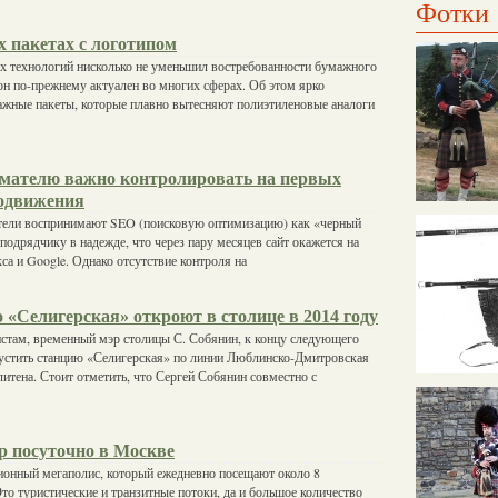
Фотки
х пакетах с логотипом
 технологий нисколько не уменьшил востребованности бумажного
 он по-прежнему актуален во многих сферах. Об этом ярко
ажные пакеты, которые плавно вытесняют полиэтиленовые аналоги
мателю важно контролировать на первых
одвижения
ели воспринимают SEO (поисковую оптимизацию) как «черный
 подрядчику в надежде, что через пару месяцев сайт окажется на
са и Google. Однако отсутствие контроля на
«Селигерская» откроют в столице в 2014 году
стам, временный мэр столицы С. Собянин, к концу следующего
пустить станцию «Селигерская» по линии Люблинско-Дмитровская
итена. Стоит отметить, что Сергей Собянин совместно с
р посуточно в Москве
онный мегаполис, который ежедневно посещают около 8
то туристические и транзитные потоки, да и большое количество