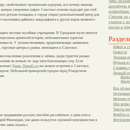
Что делать
жару, свойственную тропическим курортам, вот почему немалая
арендную п
 центрах умеренных широт. Слагельсе отлично подходит для этой
подробная 
тся детские площадки, в городе открыт развлекательный центр для
Стоит ли 
ют поклонники дайвинга, виндсерфинга и других видов активного
споров с в
риски и ре
сещают местные музейные учреждения. В Городском музее имеется
Раздел
тересовать ценителей истории; любознательных туристов
енности. У путешественников, предпочитающих заниматься
, торговые центры и рынки, имеющиеся в Слагельсе.
Юмор и с
Новости
ногочисленные развлечения и забавы, среди туристов разных
Техника и
катание на коньках по льду пяти близлежащих озер. Если
Музыка и 
ивлекает
Дания, Новый год
вы можете встретить в Слагельсе,
Словарь 
 Европе. Небольшой приморский городок перед Рождеством
Личный о
ние.
Волы
Мале
Все об ин
Интервью
Мнения с
Обо всем 
Тексты пе
з традиционно русских способов расслабиться, а сауна хоть и
Флейты и
дней Финляндии, уже давно пользуется огромной популярностью в
Фотогале
очно лишь сказать о