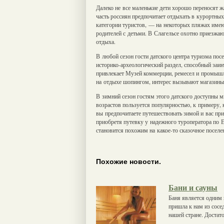
Далеко не все маленькие дети хорошо переносят 
часть россиян предпочитает отдыхать в курортных
категории туристов, — на некоторых пляжах имею
родителей с детьми. В Слагельсе охотно приезжа
отдыха.
В любой сезон гости датского центра туризма по
историко-археологический раздел, способный заин
привлекает Музей коммерции, ремесел и промышл
на отдыхе шопингом, интерес вызывают магазины
В зимний сезон гостям этого датского доступны м
возрастов пользуется популярностью, к примеру, 
вы предпочитаете путешествовать зимой и вас пр
приобретя путевку у надежного туроператора по
становится похожим на какое-то сказочное поселе
Похожие новости.
Бани и сауны
Баня является одним и
пришла к нам из сосе
нашей стране. Достат