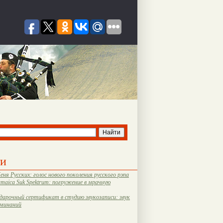
ти
еня Русских: голос нового поколения русского рэпа
amaica Suk Spektrum: погружение в мрачную
дарочный сертификат в студию звукозаписи: звук
оминаний