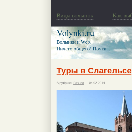
Виды волынок
Как вы
Volynki.ru
Волынки и Web.
Ничего общего! Почти...
Туры в Слагельсе
В рубрике:
Разное
— 04.02.2014