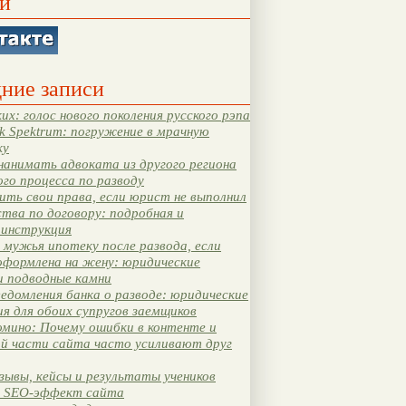
и
ние записи
их: голос нового поколения русского рэпа
k Spektrum: погружение в мрачную
ку
нанимать адвоката из другого региона
ого процесса по разводу
ть свои права, если юрист не выполнил
тва по договору: подробная и
 инструкция
мужья ипотеку после развода, если
оформлена на жену: юридические
и подводные камни
едомления банка о разводе: юридические
я для обоих супругов заемщиков
мино: Почему ошибки в контенте и
ой части сайта часто усиливают друг
зывы, кейсы и результаты учеников
 SEO-эффект сайта