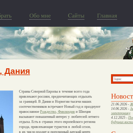
брать
Обо мне
Cайты
Главная
, Дания
Страны Северной Европы в течение всего года
Новос
привлекают россиян, предпочитающих отдыхать
за границей. В Дании и Норвегии тысячи наших
21.06.2026 -
Ж
соотечественников встречают Новый год и празднуют
14.06.2026 -
J
православное
Рождество, Финляндия
и Швеция
электронику
вызывают повышенный интерес у любителей летнего
4.12.2025 -
По
отдыха. Есть в странах этого европейского региона
будущих восп
города, привлекающие туристов в любой сезон,
в их число входит и популярный датский центр