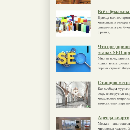
Всё о бумажны
Приход компьютерных
материала, и сегодня
свидетельствуют бум
с рынка,
Что предприни
этапах SEO-пр
Многие предпринимат
ящик»: платят деньги
первых строках Яндек
Станцию метро 
Как сообщил журнали
года, планируется за
московского метропол
заместителем мэра по
Аренда кварти
Москва – многомилли
миллионов человек. Э