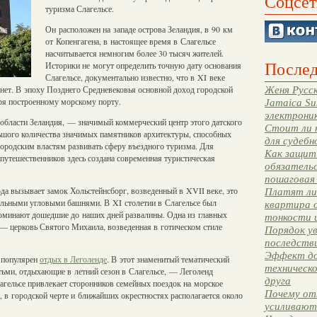
Соцсет
туризма Слагельсе.
Он расположен на западе острова Зеландия, в 90 км
от Копенгагена, в настоящее время в Слагельсе
насчитывается немногим более 30 тысяч жителей.
Послед
Историки не могут определить точную дату основания
Слагельсе, документально известно, что в XI веке
нет. В эпоху Позднего Средневековья основной доход городской
Женя Русск
аря построенному морскому порту.
Jamaica Su
электрони
 области Зеландия, — значимый коммерческий центр этого датского
Стоит ли 
ьшого количества значимых памятников архитектуры, способных
для судебн
городским властям развивать сферу въездного туризма. Для
Как защити
путешественников здесь создана современная туристическая
обязательс
пошаговая
ода вызывает замок Хольстейнсборг, возведенный в XVII веке, это
Платят ли 
ольными угловыми башнями. В XI столетии в Слагельсе был
квартира 
поминают дошедшие до наших дней развалины. Одна из главных
тонкости 
— церковь Святого Михаила, возведенная в готическом стиле
Порядок ув
последстви
Эффект до
 популярен
отдых в Леголенде
. В этот знаменитый тематический
техническ
тьми, отдыхающие в летний сезон в Слагельсе, — Леголенд
друга
агельсе привлекает сторонников семейных поездок на морское
Почему от
в городской черте и ближайших окрестностях располагается около
усиливают