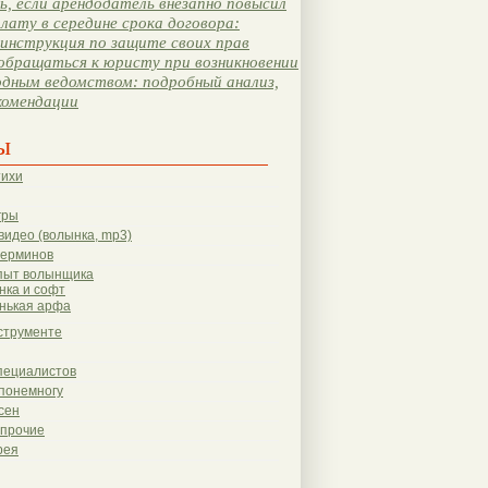
, если арендодатель внезапно повысил
лату в середине срока договора:
инструкция по защите своих прав
обращаться к юристу при возникновении
одным ведомством: подробный анализ,
комендации
ы
тихи
гры
видео (волынка, mp3)
терминов
пыт волынщика
нка и софт
нькая арфа
струменте
пециалистов
понемногу
сен
 прочие
рея