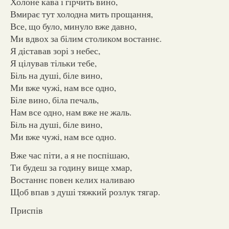
Холоне кава і гірчить вино,
Вмирає тут холодна мить прощання,
Все, що було, минуло вже давно,
Ми вдвох за білим столиком востаннє.
Я діставав зорі з небес,
Я цілував тільки тебе,
Біль на душі, біле вино,
Ми вже чужі, нам все одно,
Біле вино, біла печаль,
Нам все одно, нам вже не жаль.
Бiль на душi, бiле вино,
Ми вже чужi, нам все одно.
Вже час піти, а я не поспiшаю,
Ти будеш за годину вище хмар,
Востаннє повен келих наливаю
Щоб впав з душі тяжкий розлук тягар.
Приспів