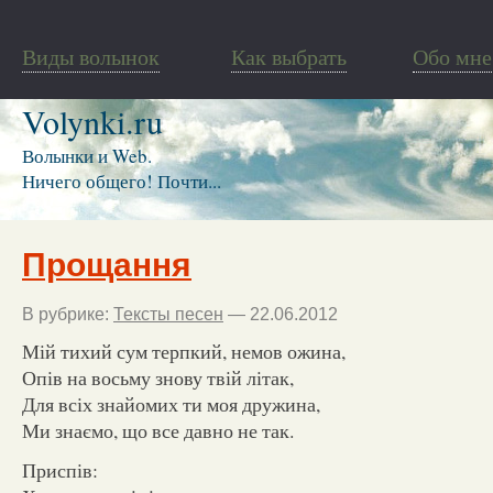
Виды волынок
Как выбрать
Обо мне
Volynki.ru
Волынки и Web.
Ничего общего! Почти...
Прощання
В рубрике:
Тексты песен
— 22.06.2012
Мій тихий сум терпкий, немов ожина,
Опів на восьму знову твій літак,
Для всіх знайомих ти моя дружина,
Ми знаємо, що все давно не так.
Приспів: