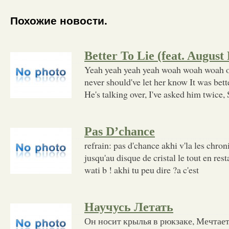
Похожие новости.
Better To Lie (feat. August
Yeah yeah yeah yeah woah woah woah oh S
never should've let her know It was bette
He's talking over, I've asked him twice, 
Pas D’chance
refrain: pas d'chance akhi v'la les chron
jusqu'au disque de cristal le tout en re
wati b ! akhi tu peu dire ?a c'est
Научусь Летать
Он носит крылья в рюкзаке, Мечтает 