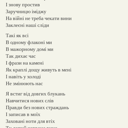
І знову простив
Заручницю іміджу
На війні не треба чекати вини
Заклеєні наші сліди
Такі як всі
В одному флаконі ми
В мажорному домі ми
Так дихає час
І фрази на камені
Як краплі дощу живуть в мені
І навіть у холоді
Не змінюють нас
Я встиг від довгих блукань
Навчитися нових слів
Правди без нових страждань
І записав в моїх
Заховані ноти для втіх
Ти допий червоне вино