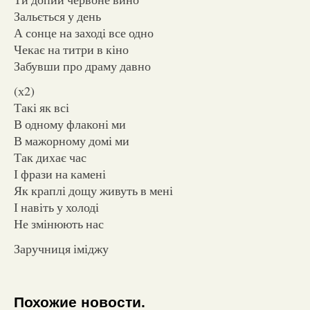
Зальється у день
А сонце на заході все одно
Чекає на титри в кіно
Забувши про драму давно
(х2)
Такі як всі
В одному флаконі ми
В мажорному домі ми
Так дихає час
І фрази на камені
Як краплі дощу живуть в мені
І навіть у холоді
Не змінюють нас
Заручниця іміджу
Похожие новости.