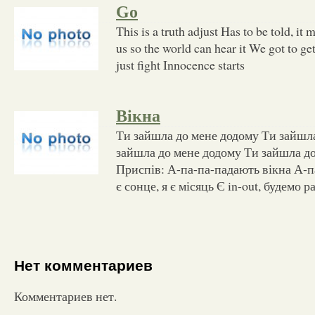
Go
This is a truth adjust Has to be told, i
us so the world can hear it We got to get 
just fight Innocence starts
Вікна
Ти зайшла до мене додому Ти зайшла
зайшла до мене додому Ти зайшла д
Приспів: А-па-па-падають вікна А-п
є сонце, я є місяць Є in-out, будемо 
Нет комментариев
Комментариев нет.