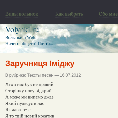
Виды волынок
Как выбрать
Обо мне
Volynki.ru
Волынки и Web.
Ничего общего! Почти...
Заручниця Іміджу
В рубрике:
Тексты песен
— 16.07.2012
Хто з нас був не правий
Сторінку нову відкрий
А може ми випємо джаз
Який пульсує в нас
Як лава тече
Я то твій новий креатив