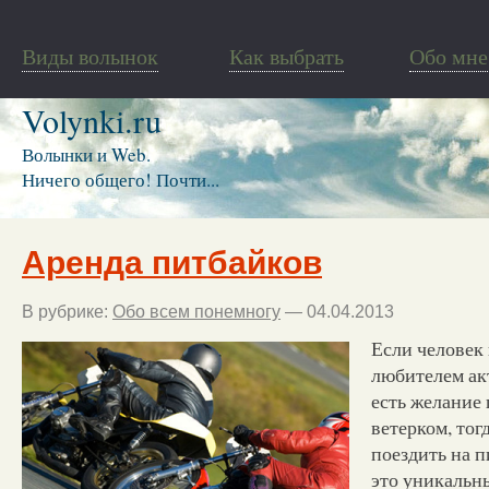
Виды волынок
Как выбрать
Обо мне
Volynki.ru
Волынки и Web.
Ничего общего! Почти...
Аренда питбайков
В рубрике:
Обо всем понемногу
— 04.04.2013
Если человек 
любителем ак
есть желание 
ветерком, тог
поездить на п
это уникальн