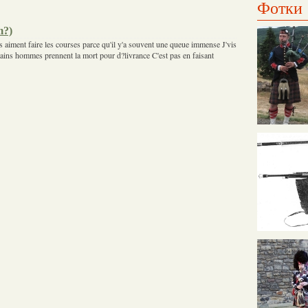
Фотки
m?)
ent faire les courses parce qu'il y'a souvent une queue immense J'vis
ains hommes prennent la mort pour d?livrance C'est pas en faisant