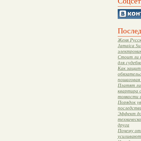
Соцсет
Послед
Женя Русск
Jamaica Su
электрони
Стоит ли 
для судебн
Как защити
обязательс
пошаговая
Платят ли 
квартира 
тонкости 
Порядок ув
последстви
Эффект до
техническ
друга
Почему от
усиливают