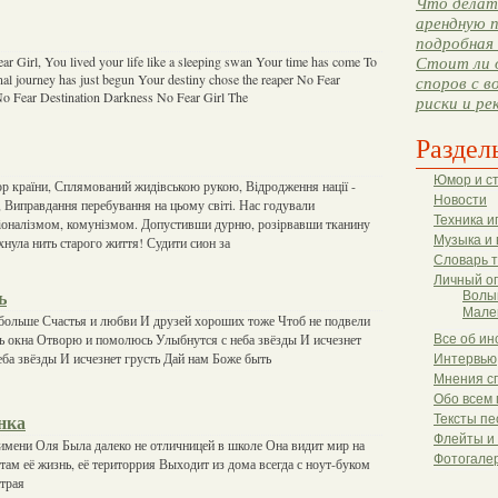
Что делать
арендную п
подробная 
r Girl, You lived your life like a sleeping swan Your time has come To
Стоит ли 
nal journey has just begun Your destiny chose the reaper No Fear
споров с в
No Fear Destination Darkness No Fear Girl The
риски и ре
Раздел
Юмор и с
ор країни, Сплямований жидівською рукою, Відродження нації -
Новости
, Виправдання перебування на цьому світі. Нас годували
Техника и
іоналізмом, комунізмом. Допустивши дурню, розірвавши тканину
Музыка и 
ахнула нить старого життя! Судити сион за
Словарь 
Личный о
ь
Волы
Мале
больше Счастья и любви И друзей хороших тоже Чтоб не подвели
ь окна Отворю и помолюсь Улыбнутся с неба звёзды И исчезнет
Все об ин
еба звёзды И исчезнет грусть Дай нам Боже быть
Интервью
Мнения с
Обо всем 
Тексты пе
нка
Флейты и
имени Оля Была далеко не отличницей в школе Она видит мир на
Фотогале
там её жизнь, её територрия Выходит из дома всегда с ноут-буком
итрая