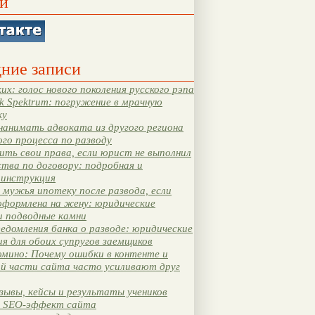
и
ние записи
их: голос нового поколения русского рэпа
k Spektrum: погружение в мрачную
ку
нанимать адвоката из другого региона
ого процесса по разводу
ть свои права, если юрист не выполнил
тва по договору: подробная и
 инструкция
мужья ипотеку после развода, если
оформлена на жену: юридические
и подводные камни
едомления банка о разводе: юридические
я для обоих супругов заемщиков
мино: Почему ошибки в контенте и
ой части сайта часто усиливают друг
зывы, кейсы и результаты учеников
 SEO-эффект сайта