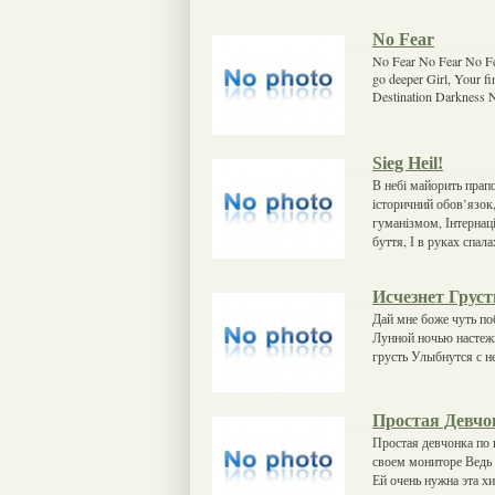
No Fear
No Fear No Fear No Fea
go deeper Girl, Your fi
Destination Darkness 
Sieg Heil!
В небі майорить прап
історичний обов’язок
гуманізмом, Інтернац
буття, І в руках спал
Исчезнет Груст
Дай мне боже чуть по
Лунной ночью настеж
грусть Улыбнутся с н
Простая Девчо
Простая девчонка по 
своем мониторе Ведь 
Ей очень нужна эта х