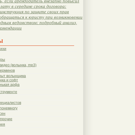
, если арендодатель внезапно повысил
лату в середине срока договора:
инструкция по защите своих прав
обращаться к юристу при возникновении
одным ведомством: подробный анализ,
комендации
ы
тихи
гры
видео (волынка, mp3)
терминов
пыт волынщика
нка и софт
нькая арфа
струменте
пециалистов
понемногу
сен
 прочие
рея