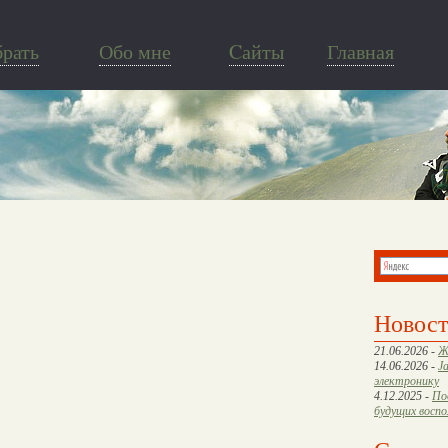
брать
Обо мне
Cайты
Главная
Новос
21.06.2026 -
Ж
14.06.2026 -
J
электронику
4.12.2025 -
По
будущих восп