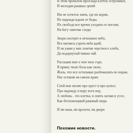
В этом прошлом прохлада клеток острожных,
И мелодии ржавых цепей
Им не хочется знать, где их корни,
Их надежда вдали от беды,
Их свобода все время уходить от погони,
На бегу заметая следы
Звери смотрят в печальное небо,
Все пытаясь узреть неба край,
И на ужин у них ломтик черствого хлеба,
Да подернутый тиною чай
Расскажи мне о чем твое горе,
Я приму твою боль как свою,
Жаль, что все остальные разбежались по норам,
Нас оставив на самом краю
Спой мне песню про крест и про купол,
Про надежду и веру всех вер,
А любовь - это клетка, я опять загнан в угол,
Как беспомощный раненый зверь
И ни окна, ни пролета, ни двери
Похожие новости.