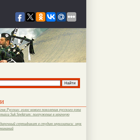
ти
еня Русских: голос нового поколения русского рэпа
amaica Suk Spektrum: погружение в мрачную
дарочный сертификат в студию звукозаписи: звук
оминаний