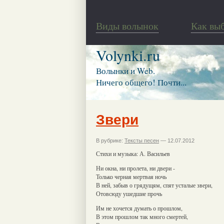
Виды волынок
Как вы
Volynki.ru
Волынки и Web.
Ничего общего! Почти...
Звери
В рубрике:
Тексты песен
— 12.07.2012
Стихи и музыка: А. Васильев
Ни окна, ни пролета, ни двери -
Только черная мертвая ночь
В ней, забыв о грядущям, спят усталые звери,
Отовсюду ушедшие прочь
Им не хочется думать о прошлом,
В этом прошлом так много смертей,