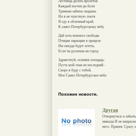
Лестница десять пролетов
Каждый изучен до боли
Трамваи забиты людьми,
Но я не чувствую локтя
Я еду в облачный край,
К санкт-Петербургскому небу
Дай хоть немного свободы
Птицам парящим в прицеле
Им некуда будет лететь,
Если ты рухнешь на город
Здравствуй, осенняя площадь;
Пусть мой этаж не последний -
Скоро я буду с тобой,
Мое Санкт-Петербургское небо
Похожие новости.
Другая
Отвернуться и забыть
никогда И не напрасно
него. Припев: Сразу 