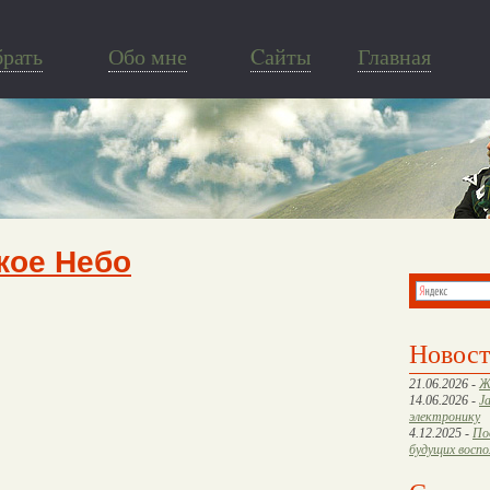
брать
Обо мне
Cайты
Главная
кое Небо
Новос
21.06.2026 -
Ж
14.06.2026 -
J
электронику
4.12.2025 -
По
будущих восп