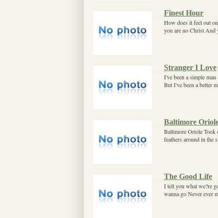
Finest Hour
How does it feel out on
you are no Christ And 
Stranger I Love
I've been a simple man 
But I've been a better m
Baltimore Oriol
Baltimore Oriole Took o
feathers around in the
The Good Life
I tell you what we?re 
wanna go Never ever mi