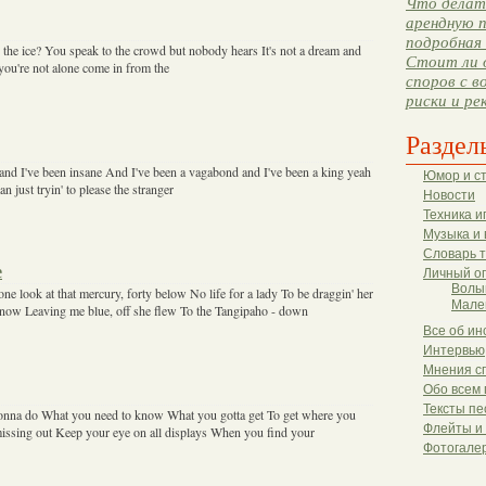
Что делать
арендную п
подробная 
 the ice? You speak to the crowd but nobody hears It's not a dream and
Стоит ли 
you're not alone come in from the
споров с в
риски и ре
Раздел
and I've been insane And I've been a vagabond and I've been a king yeah
Юмор и с
an just tryin' to please the stranger
Новости
Техника и
Музыка и 
Словарь 
e
Личный о
Волы
ne look at that mercury, forty below No life for a lady To be draggin' her
Мале
 snow Leaving me blue, off she flew To the Tangipaho - down
Все об ин
Интервью
Мнения с
Обо всем 
Тексты пе
gonna do What you need to know What you gotta get To get where you
Флейты и
ssing out Keep your eye on all displays When you find your
Фотогале