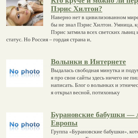
Кто круче и можно ли пе
Пэрис Хилтон?
Наверно нет в цивилизованном мире
бы не знал Пэрис Хилтон. Умница, 
Пэрис затмила всех светских львиц 
статус. Но Россия – гордая страна и,
Волынки в Интернете
Выдалась свободная минутка и подум
я про свои сайты здесь ничего не п
написать. Блог о волынках и этниче
я открыл весной, потихоньку
Бурановские бабушки —
Европы
Группа «Бурановские бабушки», кот