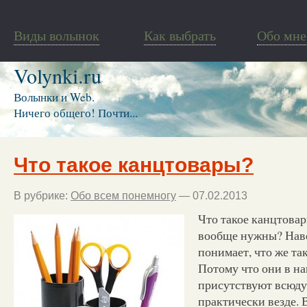
Виды волынок
Как выбрать
Обо мне
Volynki.ru
Волынки и Web.
Ничего общего! Почти...
Что такое канцтовары?
В рубрике:
Обо всем понемногу
— 07.02.2013
Что такое канцтовар
вообще нужны? Наве
понимает, что же та
Потому что они в н
присутствуют всюду
практически везде. 