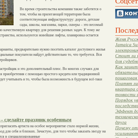
Соцсет
Во время строительства компании также заботятся о
том, чтобы на прилегающей территории была
соответствующая инфраструктуру: дороги, детские
сады, школы, магазины, парки, скверы – это весомый
Послед
но качественную квартиру для решения разных задач. К тому же
транства, используются новейшие лифты, планировка остается
Женя Русск
Jamaica Su
арианты, предварительно нужно посетить каталог доступного жилья
электрони
циальные покупатели найдут действительно то, что требуется. Вся
Стоит ли 
стройщиков.
для судебн
Как защити
застройщик и это дополнительный плюс. Во многих случаях для
обязательс
ля приобретения с помощью простого кредита или традиционной
пошаговая
дет учитывать и то, чтобы была возможность в будущем всё-таки
Платят ли 
квартира 
тонкости 
Порядок ув
последстви
Эффект до
техническ
 – сделайте праздник особенным
друга
пригласить артиста на особое мероприятие стало нормой жизни,
Почему от
д для себя и близких. Зачастую, для того чтобы заказать звезду на
усиливают
тся в специализированные