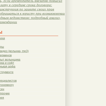
, если арендодатель внезапно повысил
лату в середине срока договора:
инструкция по защите своих прав
обращаться к юристу при возникновении
одным ведомством: подробный анализ,
комендации
ы
тихи
гры
видео (волынка, mp3)
терминов
пыт волынщика
нка и софт
нькая арфа
струменте
пециалистов
понемногу
сен
 прочие
рея