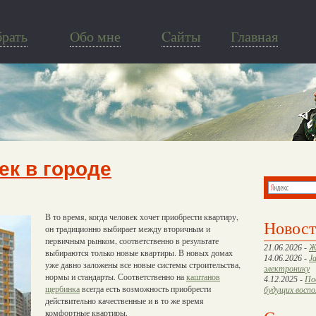
брать
Обо мне
Cайты
Главная
ек в городе
В то время, когда человек хочет приобрести квартиру,
Новос
он традиционно выбирает между вторичным и
первичным рынком, соответственно в результате
21.06.2026 -
Ж
выбираются только новые квартиры. В новых домах
14.06.2026 -
J
уже давно заложены все новые системы строительства,
электронику
нормы и стандарты. Соответственно на
каштанов
4.12.2025 -
По
щербинка
всегда есть возможность приобрести
будущих восп
действительно качественные и в то же время
комфортные квартиры.