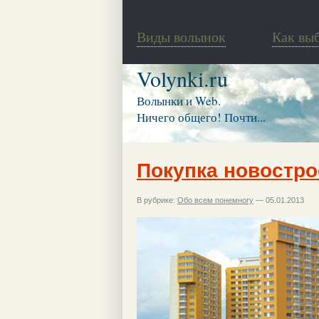
Виды волынок
Как вы
Volynki.ru
Волынки и Web.
Ничего общего! Почти...
Покупка новостро
В рубрике:
Обо всем понемногу
— 05.01.2013