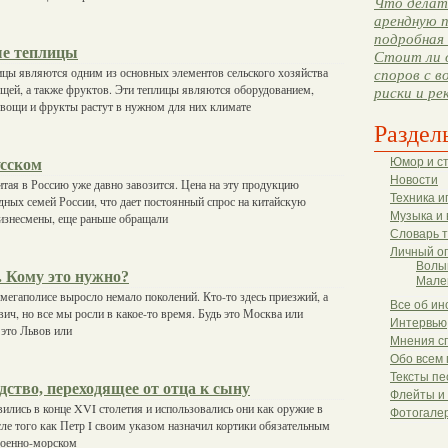
Что делать
арендную п
подробная 
е теплицы
Стоит ли 
ы являются одним из основных элементов сельского хозяйства
споров с в
щей, а также фруктов. Эти теплицы являются оборудованием,
риски и ре
овощи и фрукты растут в нужном для них климате
Раздел
усском
Юмор и с
Новости
тая в Россию уже давно завозится. Цена на эту продукцию
Техника и
дных семей России, что дает постоянный спрос на китайскую
Музыка и 
бизнесмены, еще раньше обращали
Словарь 
Личный о
Волы
. Кому это нужно?
Мале
егаполисе выросло немало поколений. Кто-то здесь приезжий, а
Все об ин
вич, но все мы росли в какое-то время. Будь это Москва или
Интервью
это Львов или
Мнения с
Обо всем 
Тексты пе
дство, переходящее от отца к сыну
Флейты и
ились в конце XVI столетия и использовались они как оружие в
Фотогале
е того как Петр I своим указом назначил кортики обязательным
военно-морском