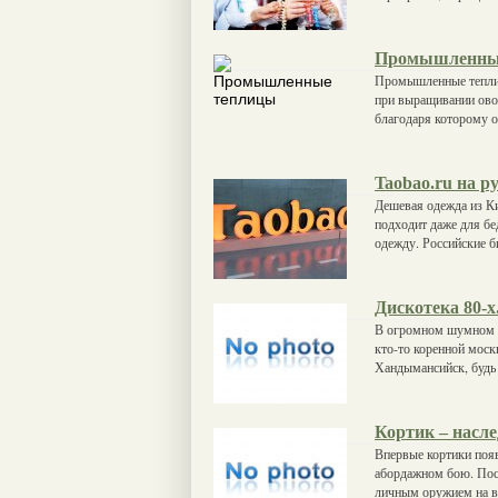
Промышленны
Промышленные теплиц
при выращивании ово
благодаря которому 
Taobao.ru на р
Дешевая одежда из Ки
подходит даже для бе
одежду. Российские 
Дискотека 80-х
В огромном шумном м
кто-то коренной моск
Хандымансийск, будь 
Кортик – насле
Впервые кортики появ
абордажном бою. Посл
личным оружием на 