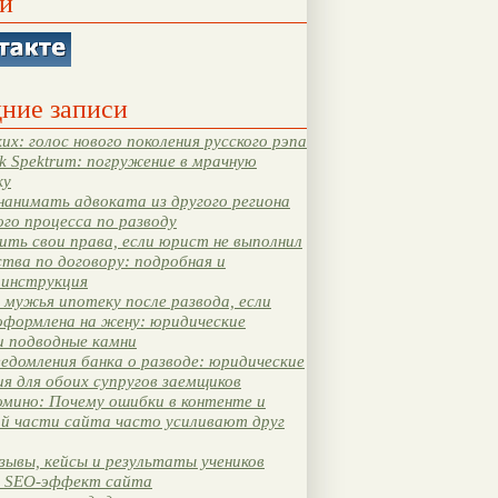
и
ние записи
их: голос нового поколения русского рэпа
k Spektrum: погружение в мрачную
ку
нанимать адвоката из другого региона
ого процесса по разводу
ть свои права, если юрист не выполнил
тва по договору: подробная и
 инструкция
мужья ипотеку после развода, если
оформлена на жену: юридические
и подводные камни
едомления банка о разводе: юридические
я для обоих супругов заемщиков
мино: Почему ошибки в контенте и
ой части сайта часто усиливают друг
зывы, кейсы и результаты учеников
 SEO-эффект сайта