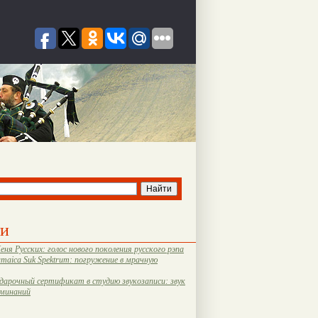
ти
еня Русских: голос нового поколения русского рэпа
amaica Suk Spektrum: погружение в мрачную
дарочный сертификат в студию звукозаписи: звук
оминаний