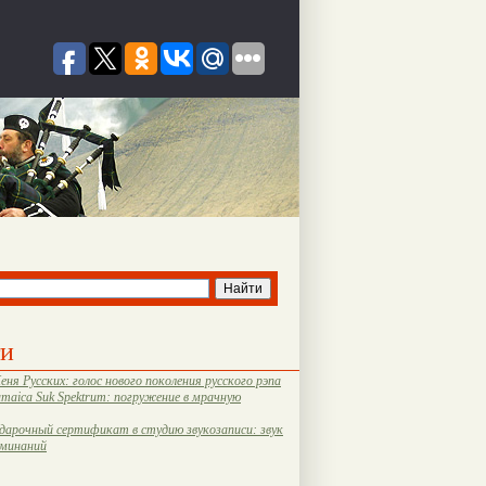
ти
еня Русских: голос нового поколения русского рэпа
amaica Suk Spektrum: погружение в мрачную
дарочный сертификат в студию звукозаписи: звук
оминаний