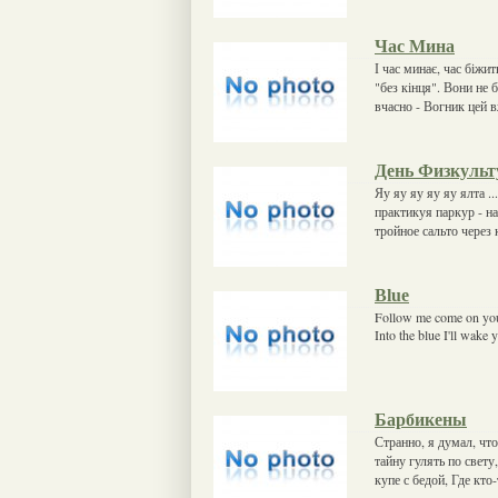
Час Мина
І час минає, час біжит
"без кінця". Вони не
вчасно - Вогник цей 
День Физкульт
Яу яу яу яу яу ялта .
практикуя паркур - н
тройное сальто через к
Blue
Follow me come on you
Into the blue I'll wak
Барбикены
Странно, я думал, чт
тайну гулять по свет
купе с бедой, Где кто