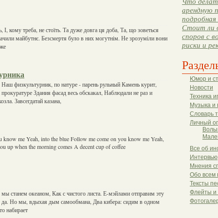
Что делать
арендную п
подробная 
Стоит ли 
ь, І, кому треба, не стоїть. Та дуже довга ця доба, Та, що зоветься
споров с в
 бачили майбутнє. Безсмертя було в них могутнім. Не зрозуміли вони
риски и ре
вже
Раздел
урника
Юмор и с
.. Наш физкультурник, по натуре - парень рульный Камень курит,
Новости
а прокуратуре Здания фасад весь обскакал, Наблюдали не раз и
Техника и
озла. Завсегдатай казана,
Музыка и 
Словарь 
Личный о
Волы
Мале
 know me Yeah, into the blue Follow me come on you know me Yeah,
e you up when the morning comes A decent cup of coffee
Все об ин
Интервью
Мнения с
Обо всем 
Тексты пе
Флейты и
о мы станем океаном, Как с чистого листа. Е-мэйлами отправим эту
у, да. Но мы, вдыхая дым самообмана, Два кибера: сидим в одном
Фотогале
-то набирает