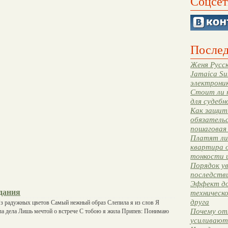
Соцсет
Послед
Женя Русск
Jamaica Su
электрони
Стоит ли 
для судебн
Как защити
обязательс
пошаговая
Платят ли 
квартира 
тонкости 
Порядок ув
последстви
Эффект до
дания
техническ
друга
Из радужных цветов Самый нежный образ Слепила я из слов Я
ла дела Лишь мечтой о встрече С тобою я жила Припев: Понимаю
Почему от
усиливают