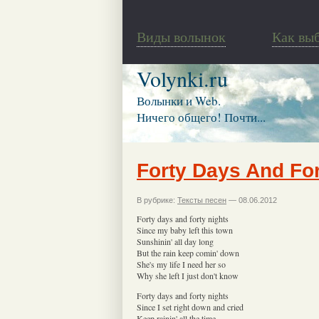
Виды волынок
Как вы
Volynki.ru
Волынки и Web.
Ничего общего! Почти...
Forty Days And For
В рубрике:
Тексты песен
— 08.06.2012
Forty days and forty nights
Since my baby left this town
Sunshinin' all day long
But the rain keep comin' down
She's my life I need her so
Why she left I just don't know
Forty days and forty nights
Since I set right down and cried
Keep rainin' all the time