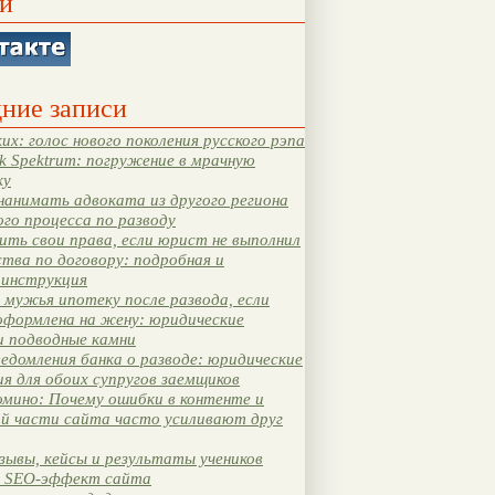
и
ние записи
их: голос нового поколения русского рэпа
k Spektrum: погружение в мрачную
ку
нанимать адвоката из другого региона
ого процесса по разводу
ть свои права, если юрист не выполнил
тва по договору: подробная и
 инструкция
мужья ипотеку после развода, если
оформлена на жену: юридические
и подводные камни
едомления банка о разводе: юридические
я для обоих супругов заемщиков
мино: Почему ошибки в контенте и
ой части сайта часто усиливают друг
зывы, кейсы и результаты учеников
 SEO-эффект сайта