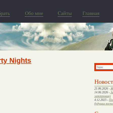
брать
Обо мне
Cайты
Главная
ty Nights
Новос
21.06.2026 -
Ж
14.06.2026 -
J
электронику
4.12.2025 -
По
будущих восп