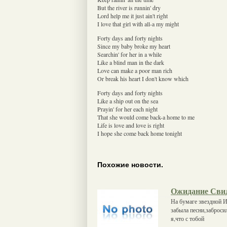
But the river is runnin' dry
Lord help me it just ain't right
I love that girl with all-a my might
Forty days and forty nights
Since my baby broke my heart
Searchin' for her in a while
Like a blind man in the dark
Love can make a poor man rich
Or break his heart I don't know which
Forty days and forty nights
Like a ship out on the sea
Prayin' for her each night
That she would come back-a home to me
Life is love and love is right
I hope she come back home tonight
Похожие новости.
Ожидание Сви
На бумаге звездной 
забыла песни,заброси
я,что с тобой