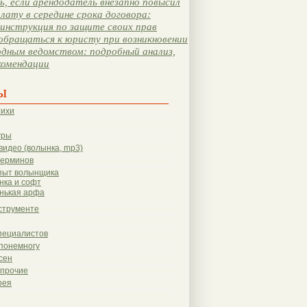
, если арендодатель внезапно повысил
лату в середине срока договора:
инструкция по защите своих прав
обращаться к юристу при возникновении
одным ведомством: подробный анализ,
комендации
ы
тихи
гры
видео (волынка, mp3)
терминов
пыт волынщика
нка и софт
нькая арфа
струменте
пециалистов
понемногу
сен
 прочие
рея