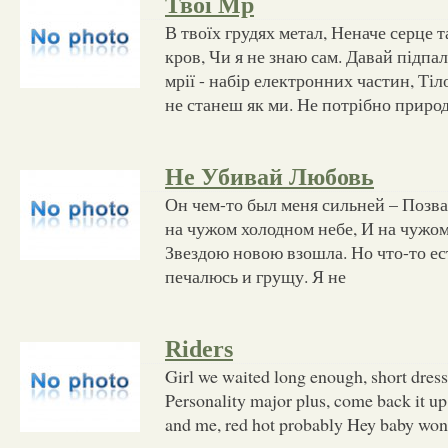
Твої Мр
В твоїх грудях метал, Неначе серце т
кров, Чи я не знаю сам. Давай підпа
мрії - набір електронних частин, Тіл
не станеш як ми. Не потрібно приро
Не Убивай Любовь
Он чем-то был меня сильней – Позва
на чужом холодном небе, И на чужо
Звездою новою взошла. Но что-то ест
печалюсь и грущу. Я не
Riders
Girl we waited long enough, short dress
Personality major plus, come back it u
and me, red hot probably Hey baby won'