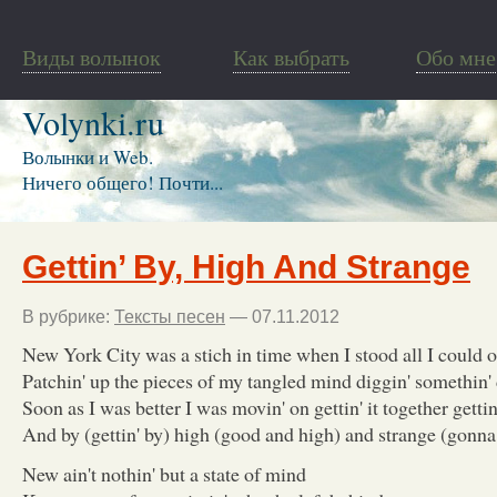
Виды волынок
Как выбрать
Обо мне
Volynki.ru
Волынки и Web.
Ничего общего! Почти...
Gettin’ By, High And Strange
В рубрике:
Тексты песен
— 07.11.2012
New York City was a stich in time when I stood all I could 
Patchin' up the pieces of my tangled mind diggin' somethin' 
Soon as I was better I was movin' on gettin' it together gett
And by (gettin' by) high (good and high) and strange (gonna
New ain't nothin' but a state of mind